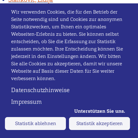
Starke, Rebecca
Wir verwenden Cookies, die für den Betrieb der
Stauch, Matthias
Seite notwendig sind und Cookies zur anonymen
Steck, Mathias
Statistikzwecken, um Ihnen ein optimales
Steensen, Peter
Webseiten-Erlebnis zu bieten. Sie können selbst
entscheiden, ob Sie die Erfassung zur Statistik
Steffen, Torsten
zulassen möchten. Ihre Entscheidung können Sie
Stein, Achim
jederzeit in den Einstellungen ändern. Wir bitten
Steinau, Frank
Sie alle Cookies zu akzeptieren, damit wir unsere
Stert, Michael
Webseite auf Basis dieser Daten für Sie weiter
Stichel, Brit
verbessern können.
Storm, Ute
Datenschutzhinweise
Streibel, Alexander
Impressum
Stresau, Manuela
Strobel, Benjamin
Strunk, Jan
Statistik ablehnen
Statistik akzeptieren
Struwe, Lars
Stübbe, Tobias