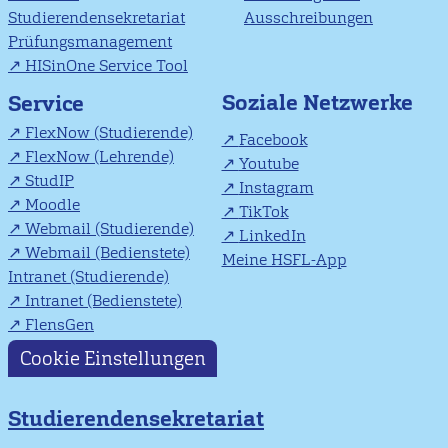
Studierendensekretariat
Ausschreibungen
Prüfungsmanagement
HISinOne Service Tool
Soziale Netzwerke
Service
FlexNow (Studierende)
Facebook
FlexNow (Lehrende)
Youtube
StudIP
Instagram
Moodle
TikTok
Webmail (Studierende)
LinkedIn
Webmail (Bedienstete)
Meine HSFL-App
Intranet (Studierende)
Intranet (Bedienstete)
FlensGen
Cookie Einstellungen
Studierendensekretariat