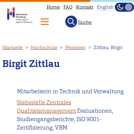
Home
FAQ
Kontakt
English
Dunke
Hell
Suche
This
page
is
Direkt
Startseite
Hochschule
Personen
Zittlau, Birgit
not
zum
available
Inhalt
Birgit Zittlau
in
English.
Head
Mitarbeiterin in Technik und Verwaltung
to
our
Stabsstelle Zentrales
English
Qualitätsmanagement
Evaluationen,
main
Studiengangsberichte, ISO 9001-
page
Zertifizierung, VBM
instead.