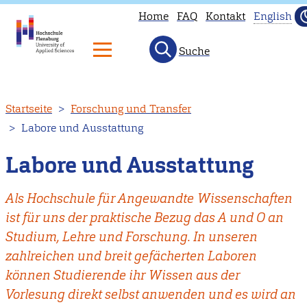
Home
FAQ
Kontakt
English
Suche
This
page
is
Direkt
Startseite
Forschung und Transfer
not
zum
Labore und Ausstattung
avail
Inhalt
in
Labore und Ausstattung
Engli
Head
Als Hochschule für Angewandte Wissenschaften
to
ist für uns der praktische Bezug das A und O an
our
Studium, Lehre und Forschung. In unseren
Engli
zahlreichen und breit gefächerten Laboren
main
können Studierende ihr Wissen aus der
page
Vorlesung direkt selbst anwenden und es wird an
inste