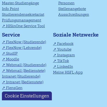
Master-Studiengänge
Personen
Info Point
Stellenangebote
Studierendensekretariat
Ausschreibungen
Prüfungsmanagement
HISinOne Service Tool
Soziale Netzwerke
Service
FlexNow (Studierende)
Facebook
FlexNow (Lehrende)
Youtube
StudIP
Instagram
Moodle
TikTok
Webmail (Studierende)
LinkedIn
Webmail (Bedienstete)
Meine HSFL-App
Intranet (Studierende)
Intranet (Bedienstete)
FlensGen
Cookie Einstellungen