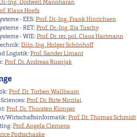
 Dr.-Ing. Dodwell Manoharan
of. Klaus Hoefs
ysteme - EES:
Prof. Dr.-Ing. Frank Hinrichsen
ysteme - RET:
Prof. Dr.-Ing. Ilja Tuschy
ysteme - WIE:
Prof. Dr. rer. pol.
Claus Hartmann
technik:
Dilp.-Ing. Holger Schönhoff
nd Logistik:
Prof. Sander Limant
k:
Prof. Dr. Andreas Rusnjak
nge
ik:
Prof. Dr. Torben Wallbaum
 Sciences:
Prof. Dr. Birte Nicolai
nt:
Prof. Dr. Thorsten Kümper
/Wirtschaftsinformatik:
Prof. Dr. Thomas Schmidt
ting:
Prof. Angela Clemens
atrice Podtschaske