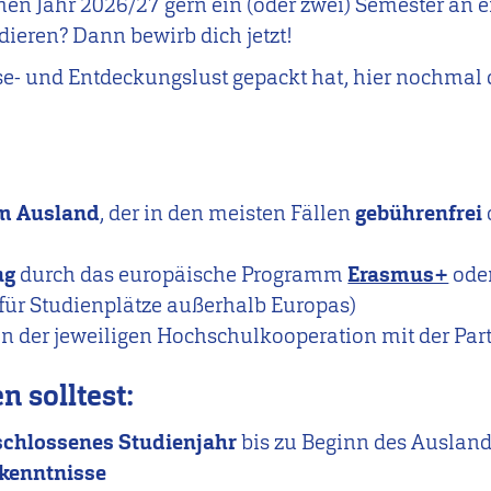
en Jahr 2026/27 gern ein (oder zwei) Semester an e
ieren? Dann bewirb dich jetzt!
Reise- und Entdeckungslust gepackt hat, hier nochmal
im Ausland
, der in den meisten Fällen
gebührenfrei
ng
durch das europäische Programm
Erasmus+
ode
für Studienplätze außerhalb Europas)
 der jeweiligen Hochschulkooperation mit der Pa
 solltest:
schlossenes Studienjahr
bis zu Beginn des Auslan
kenntnisse