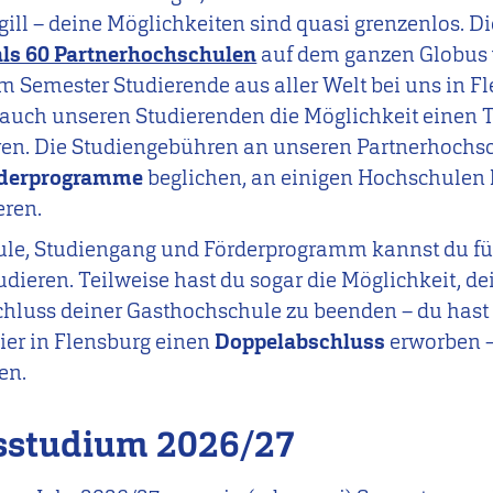
rgill – deine Möglichkeiten sind quasi grenzenlos. 
ls 60 Partnerhochschulen
auf dem ganzen Globus v
em Semester Studierende aus aller Welt bei uns in F
auch unseren Studierenden die Möglichkeit einen T
ren. Die Studiengebühren an unseren Partnerhochs
rderprogramme
beglichen, an einigen Hochschulen 
eren.
ule, Studiengang und Förderprogramm kannst du für
dieren. Teilweise hast du sogar die Möglichkeit, de
hluss deiner Gasthochschule zu beenden – du hast
ier in Flensburg einen
Doppelabschluss
erworben –
en.
sstudium 2026/27