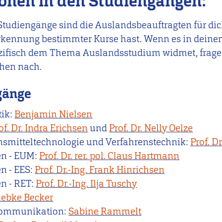
onen in den Studiengängen:
Studiengänge sind die Auslandsbeauftragten für di
kennung bestimmter Kurse hast. Wenn es in deine
pezifisch dem Thema Auslandsstudium widmet, frage
hen nach.
gänge
ik:
Benjamin Nielsen
of. Dr. Indra Erichsen
und
Prof. Dr. Nelly Oelze
nsmitteltechnologie und Verfahrenstechnik:
Prof. D
en - EUM:
Prof. Dr. rer. pol.
Claus Hartmann
n - EES:
Prof. Dr.-Ing. Frank Hinrichsen
n - RET:
Prof. Dr.-Ing. Ilja Tuschy
ebke Becker
hkommunikation:
Sabine Rammelt