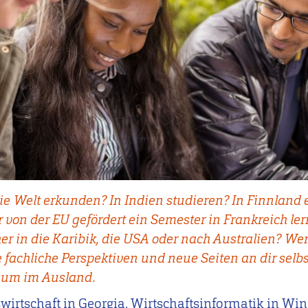
ie Welt erkunden? In Indien studieren? In Finnland 
von der EU gefördert ein Semester in Frankreich le
 eher in die Karibik, die USA oder nach Australien? We
fachliche Perspektiven und neue Seiten an dir selbs
dium im Ausland.
swirtschaft in Georgia, Wirtschaftsinformatik in W