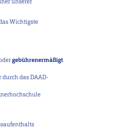
iner unserer
 das Wichtigste
oder
gebührenermäßigt
r durch das DAAD-
rtnerhochschule
dsaufenthalts