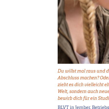
Du willst mal raus und d
Abschluss machen? Oder 
zieht es dich vielleicht
Welt, sondern auch neue 
bewirb dich für ein Stu
BLVT in Jember, Betrieb