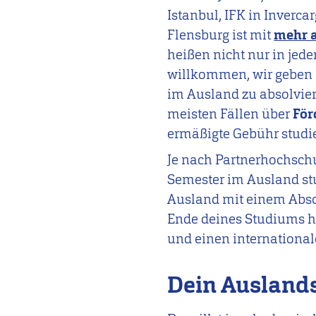
Istanbul, IFK in Inverca
Flensburg ist mit
mehr a
heißen nicht nur in jed
willkommen, wir geben 
im Ausland zu absolvie
meisten Fällen über
Fö
ermäßigte Gebühr studi
Je nach Partnerhochsch
Semester im Ausland stu
Ausland mit einem Absc
Ende deines Studiums h
und einen international
Dein Ausland