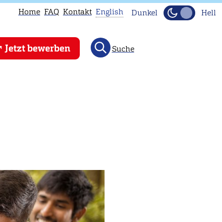
Home
FAQ
Kontakt
English
Dunkel
Hell
This
Jetzt bewerben
Suche
page
is
not
available
in
English.
Head
to
our
English
main
page
instead.