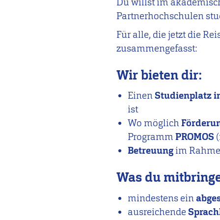
Du willst im akademisch
Partnerhochschulen stud
Für alle, die jetzt die 
zusammengefasst:
Wir bieten dir:
Einen
Studienplatz 
ist
Wo möglich
Förderu
Programm
PROMOS
(
Betreuung
im Rahmen
Was du mitbringen
mindestens ein
abge
ausreichende
Sprach