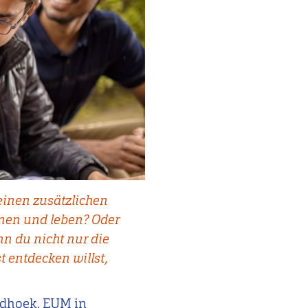
einen zusätzlichen
rnen und leben? Oder
nn du nicht nur die
t entdecken willst,
indhoek, EUM in