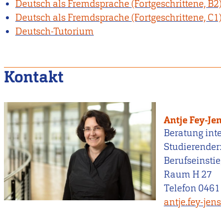
Deutsch als Fremdsprache (Fortgeschrittene, B2
Deutsch als Fremdsprache (Fortgeschrittene, C1
Deutsch-Tutorium
Kontakt
Antje Fey-Je
Beratung int
Studierender
Berufseinsti
Raum H 27
Telefon 0461
antje.fey-je