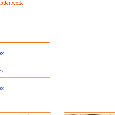
endenwerk
ex
ex
ex