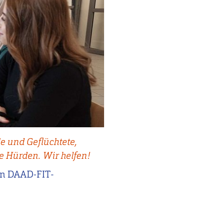
de und Geflüchtete,
 Hürden. Wir helfen!
en DAAD-FIT-