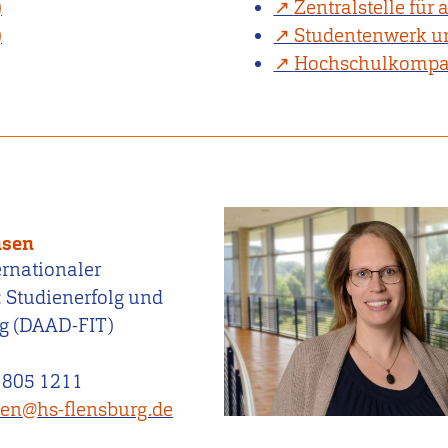
)
Zentralstelle fü
)
Studentenwerk u
Hochschulkompa
nsen
ernationaler
: Studienerfolg und
eg (DAAD-FIT)
 805 1211
nsen@hs-flensburg.de