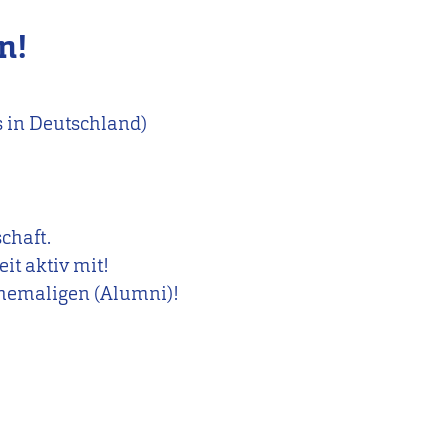
n!
 in Deutschland)
schaft.
it aktiv mit!
Ehemaligen (Alumni)!