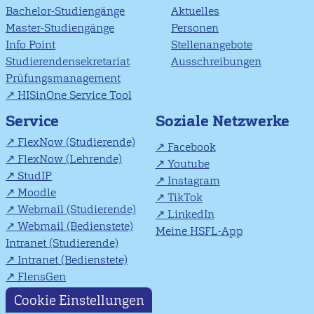
Bachelor-Studiengänge
Aktuelles
Master-Studiengänge
Personen
Info Point
Stellenangebote
Studierendensekretariat
Ausschreibungen
Prüfungsmanagement
HISinOne Service Tool
Soziale Netzwerke
Service
FlexNow (Studierende)
Facebook
FlexNow (Lehrende)
Youtube
StudIP
Instagram
Moodle
TikTok
Webmail (Studierende)
LinkedIn
Webmail (Bedienstete)
Meine HSFL-App
Intranet (Studierende)
Intranet (Bedienstete)
FlensGen
Cookie Einstellungen