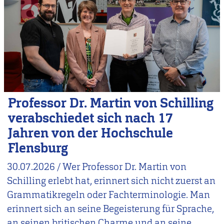
Professor Dr. Martin von Schilling
verabschiedet sich nach 17
Jahren von der Hochschule
Flensburg
30.07.2026
/
Wer Professor Dr. Martin von
Schilling erlebt hat, erinnert sich nicht zuerst an
Grammatikregeln oder Fachterminologie. Man
erinnert sich an seine Begeisterung für Sprache,
an seinen britischen Charme und an seine