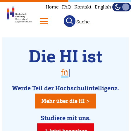
Home
FAQ
Kontakt
English
Dunke
Hell
Suche
Willkommen
Direkt
Die HI ist
zum
an
Inhalt
der
vielfältig
für D
|
Hochschule
für Dich da
Flensburg
Werde Teil der Hochschulintelligenz.
kreativ
Mehr über die HI >
Studiere mit uns.
Jetzt bewerben