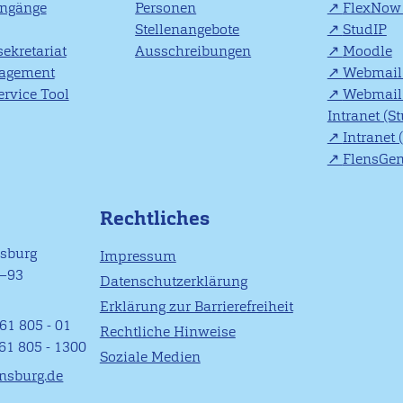
engänge
Personen
FlexNow 
Stellenangebote
StudIP
ekretariat
Ausschreibungen
Moodle
agement
Webmail 
rvice Tool
Webmail 
Intranet (S
Intranet 
FlensGe
Rechtliches
nsburg
Impressum
1–93
Datenschutzerklärung
Erklärung zur Barrierefreiheit
61 805 - 01
Rechtliche Hinweise
461 805 - 1300
Soziale Medien
ensburg.de