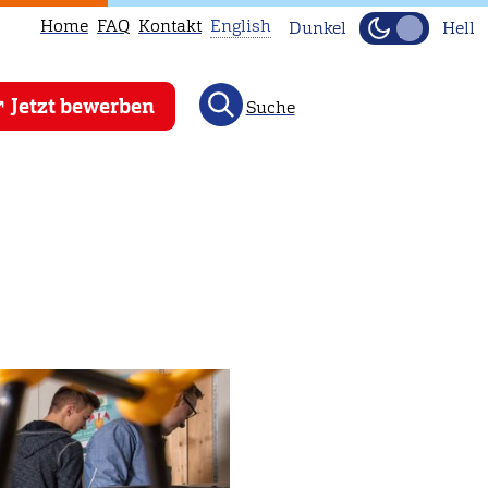
Home
FAQ
Kontakt
English
Dunkel
Hell
This
Jetzt bewerben
Suche
page
is
not
available
in
English.
Head
to
our
English
main
page
instead.