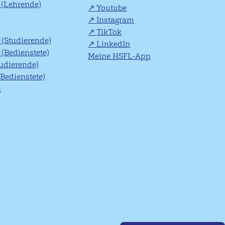
(Lehrende)
Youtube
Instagram
TikTok
(Studierende)
LinkedIn
(Bedienstete)
Meine HSFL-App
tudierende)
(Bedienstete)
n