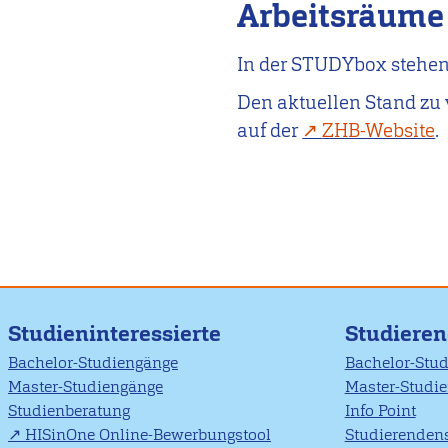
Arbeitsräume
In der STUDYbox stehen
Den aktuellen Stand zu 
auf der
ZHB-Website
.
Studieninteressierte
Studiere
Bachelor-Studiengänge
Bachelor-Stu
Master-Studiengänge
Master-Studi
Studienberatung
Info Point
HISinOne Online-Bewerbungstool
Studierendens