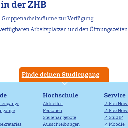
 in der ZHB
 Gruppenarbeitsräume zur Verfügung.
verfügbaren Arbeitsplätzen und den Öffnungszeiten
Finde deinen Studiengang
nde
Hochschule
Service
diengänge
Aktuelles
FlexNow 
engänge
Personen
FlexNow 
Stellenangebote
StudIP
ekretariat
Ausschreibungen
Moodle