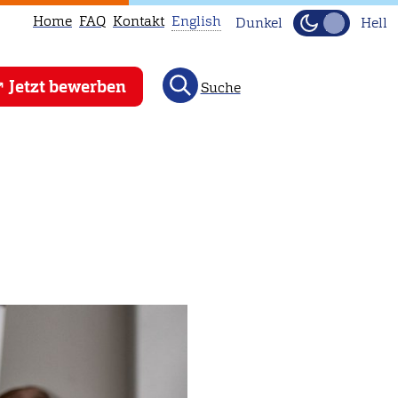
Home
FAQ
Kontakt
English
Dunkel
Hell
This
Jetzt bewerben
Suche
page
is
not
available
in
English.
Head
to
our
English
main
page
instead.