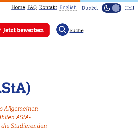
Home
FAQ
Kontakt
English
Dunkel
Hell
This
Jetzt bewerben
Suche
page
is
not
available
in
English.
AStA)
Head
to
our
des Allgemeinen
English
hlten AStA-
main
 die Studierenden
page
instead.