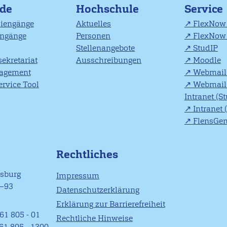
nde
Hochschule
Service
diengänge
Aktuelles
FlexNow 
engänge
Personen
FlexNow 
Stellenangebote
StudIP
ekretariat
Ausschreibungen
Moodle
agement
Webmail 
rvice Tool
Webmail 
Intranet (S
Intranet 
FlensGe
Rechtliches
nsburg
Impressum
1–93
Datenschutzerklärung
Erklärung zur Barrierefreiheit
61 805 - 01
Rechtliche Hinweise
461 805 - 1300