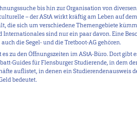
ohnungssuche bis hin zur Organisation von diversen
kulturelle – der AStA wirkt kräftig am Leben auf d
rteilt, die sich um verschiedene Themengebiete küm
d Internationales sind nur ein paar davon. Eine Beso
m auch die Segel- und die Tretboot-AG gehören.
 es zu den Öffnungszeiten im AStA-Büro. Dort gibt e
att-Guides für Flensburger Studierende, in dem de
fte auflistet, in denen ein Studierendenausweis d
Geld bedeutet.