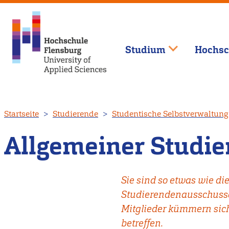
Studium
Hochsc
Direkt
Startseite
Studierende
Studentische Selbstverwaltung
zum
Inhalt
Allgemeiner Studi
Sie sind so etwas wie di
Studierendenausschusse
Mitglieder kümmern sich
betreffen.