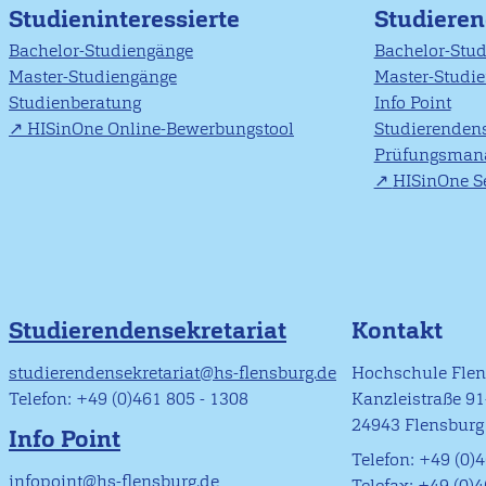
Studieninteressierte
Studiere
Bachelor-Studiengänge
Bachelor-Stu
Master-Studiengänge
Master-Studi
Studienberatung
Info Point
HISinOne Online-Bewerbungstool
Studierendens
Prüfungsman
HISinOne Se
Studierendensekretariat
Kontakt
studierendensekretariat@hs-flensburg.de
Hochschule Fle
Telefon: +49 (0)461 805 - 1308
Kanzleistraße 9
24943 Flensburg
Info Point
Telefon: +49 (0)4
infopoint@hs-flensburg.de
Telefax: +49 (0)