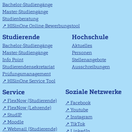
Bachelor-Studiengänge
Master-Studiengänge
Studienberatung
HISinOne Online-Bewerbungstool
Studierende
Hochschule
Bachelor-Studiengänge
Aktuelles
Master-Studiengänge
Personen
Info Point
Stellenangebote
Studierendensekretariat
Ausschreibungen
Prüfungsmanagement
HISinOne Service Tool
Soziale Netzwerke
Service
FlexNow (Studierende)
Facebook
FlexNow (Lehrende)
Youtube
StudIP
Instagram
Moodle
TikTok
Webmail (Studierende)
LinkedIn