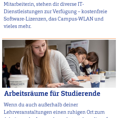
Mitarbeiterin, stehen dir diverse IT-
Dienstleistungen zur Verfügung – kostenfreie
Software-Lizenzen, das Campus-WLAN und
vieles mehr.
Arbeitsräume für Studierende
Wenn du auch außerhalb deiner
Lehrveranstaltungen einen ruhigen Ort zum