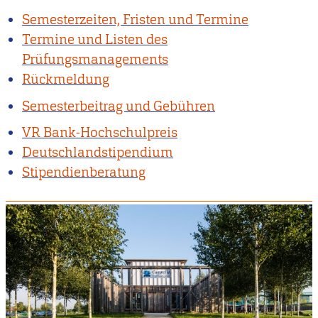
Semesterzeiten, Fristen und Termine
Termine und Listen des
Prüfungsmanagements
Rückmeldung
Semesterbeitrag und Gebühren
VR Bank-Hochschulpreis
Deutschlandstipendium
Stipendienberatung