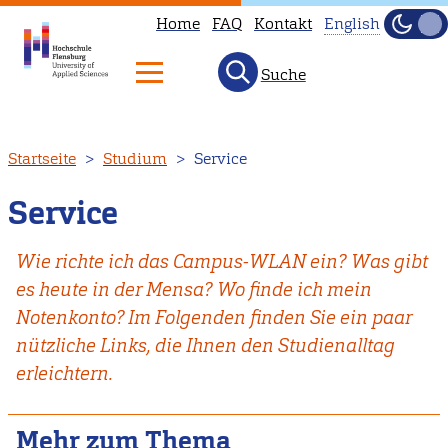
Home
FAQ
Kontakt
English
Dunke
Hell
Suche
This
page
is
Direkt
Startseite
Studium
Service
not
zum
available
Inhalt
Service
in
English.
Wie richte ich das Campus-WLAN ein? Was gibt
Head
es heute in der Mensa? Wo finde ich mein
to
Notenkonto? Im Folgenden finden Sie ein paar
our
nützliche Links, die Ihnen den Studienalltag
English
erleichtern.
main
page
Mehr zum Thema
instead.