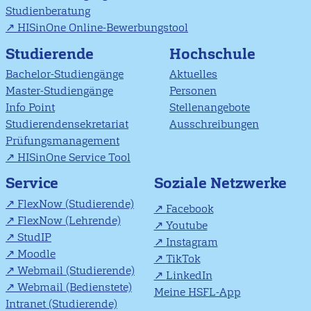
Studienberatung
HISinOne Online-Bewerbungstool
Studierende
Hochschule
Bachelor-Studiengänge
Aktuelles
Master-Studiengänge
Personen
Info Point
Stellenangebote
Studierendensekretariat
Ausschreibungen
Prüfungsmanagement
HISinOne Service Tool
Soziale Netzwerke
Service
FlexNow (Studierende)
Facebook
FlexNow (Lehrende)
Youtube
StudIP
Instagram
Moodle
TikTok
Webmail (Studierende)
LinkedIn
Webmail (Bedienstete)
Meine HSFL-App
Intranet (Studierende)