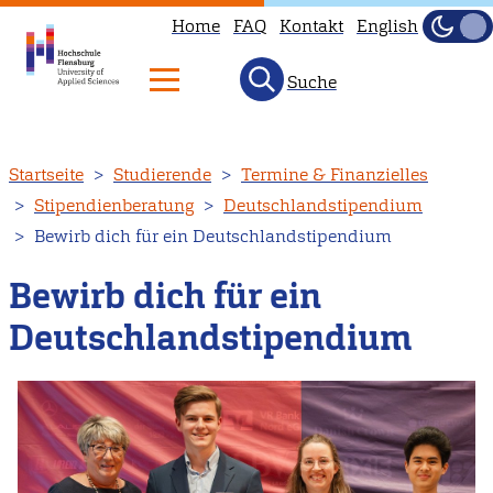
Home
FAQ
Kontakt
English
Dunke
Hell
Suche
Direkt
Startseite
Studierende
Termine & Finanzielles
zum
Stipendienberatung
Deutschlandstipendium
Inhalt
Bewirb dich für ein Deutschlandstipendium
Bewirb dich für ein
Deutschlandstipendium