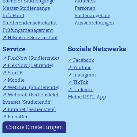
Bachelor-Studiengänge
Aktuelles
Master-Studiengänge
Personen
Info Point
Stellenangebote
Studierendensekretariat
Ausschreibungen
Prüfungsmanagement
HISinOne Service Tool
Soziale Netzwerke
Service
FlexNow (Studierende)
Facebook
FlexNow (Lehrende)
Youtube
StudIP
Instagram
Moodle
TikTok
Webmail (Studierende)
LinkedIn
Webmail (Bedienstete)
Meine HSFL-App
Intranet (Studierende)
Intranet (Bedienstete)
FlensGen
Cookie Einstellungen