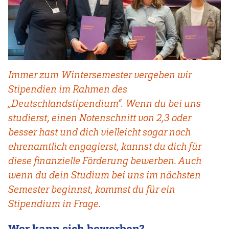
Immer zum Wintersemester vergeben wir
Stipendien im Rahmen des
„Deutschlandstipendium“. Wenn du bei uns
studierst, einen Notenschnitt von 2,3 oder
besser hast und dich vielleicht sogar noch
ehrenamtlich engagierst, kannst du dich für
diese finanzielle Förderung bewerben. Auch
wenn du dein Studium bei uns im nächsten
Semester beginnst, kommst du für ein
Stipendium in Frage.
Wer kann sich bewerben?