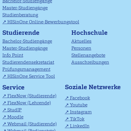
Bachelor-Studiengänge
Master-Studiengänge
Studienberatung
HISinOne Online-Bewerbungstool
Studierende
Hochschule
Bachelor-Studiengänge
Aktuelles
Master-Studiengänge
Personen
Info Point
Stellenangebote
Studierendensekretariat
Ausschreibungen
Prüfungsmanagement
HISinOne Service Tool
Soziale Netzwerke
Service
FlexNow (Studierende)
Facebook
FlexNow (Lehrende)
Youtube
StudIP
Instagram
Moodle
TikTok
Webmail (Studierende)
LinkedIn
Webmail (Bedienstete)