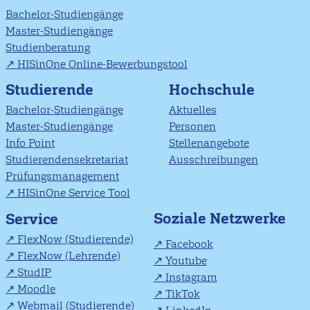
Bachelor-Studiengänge
Master-Studiengänge
Studienberatung
HISinOne Online-Bewerbungstool
Studierende
Hochschule
Bachelor-Studiengänge
Aktuelles
Master-Studiengänge
Personen
Info Point
Stellenangebote
Studierendensekretariat
Ausschreibungen
Prüfungsmanagement
HISinOne Service Tool
Soziale Netzwerke
Service
FlexNow (Studierende)
Facebook
FlexNow (Lehrende)
Youtube
StudIP
Instagram
Moodle
TikTok
Webmail (Studierende)