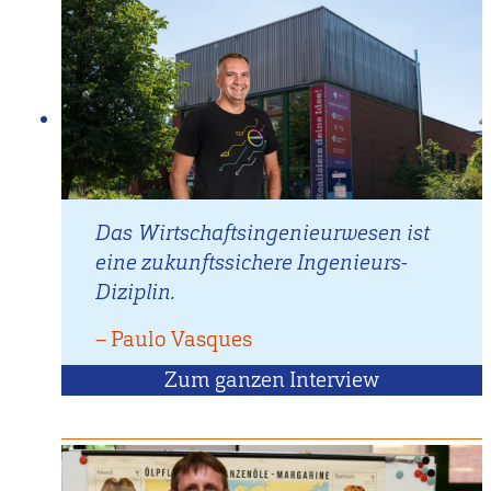
Das Wirtschaftsingenieurwesen ist
eine zukunftssichere Ingenieurs-
Diziplin.
–
Zitat
Paulo Vasques
von
Zum ganzen Interview
mit
Paulo
Vasques