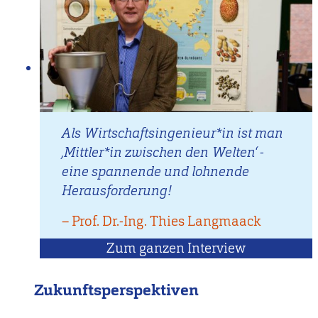
Als Wirtschaftsingenieur*in ist man
‚Mittler*in zwischen den Welten‘ -
eine spannende und lohnende
Herausforderung!
–
Zitat
Prof. Dr.-Ing. Thies Langmaack
von
Zum ganzen Interview
mit
Prof.
Dr.-
Zukunftsperspektiven
Ing.