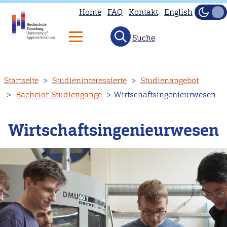
Home
FAQ
Kontakt
English
Dunke
Hell
Suche
Direkt
Startseite
Studieninteressierte
Studienangebot
zum
Bachelor-Studiengänge
Wirtschaftsingenieurwesen
Inhalt
Wirtschaftsingenieurwesen