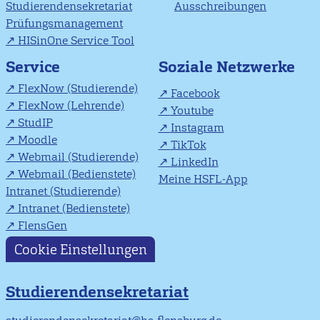
Studierendensekretariat
Ausschreibungen
Prüfungsmanagement
HISinOne Service Tool
Soziale Netzwerke
Service
FlexNow (Studierende)
Facebook
FlexNow (Lehrende)
Youtube
StudIP
Instagram
Moodle
TikTok
Webmail (Studierende)
LinkedIn
Webmail (Bedienstete)
Meine HSFL-App
Intranet (Studierende)
Intranet (Bedienstete)
FlensGen
Cookie Einstellungen
Studierendensekretariat