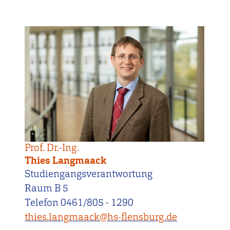
Prof. Dr.-Ing.
Thies Langmaack
Studiengangsverantwortung
Raum B 5
Telefon 0461/805 - 1290
thies.langmaack@hs-flensburg.de