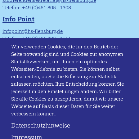
studierendensekretariat@hs-flensburg.de
Telefon: +49 (0)461 805 - 1308
Info Point
infopoint@hs-flensburg.de
Telefon: +49 (0)461 805 - 1444
Wir verwenden Cookies, die für den Betrieb der
Kontakt
Seite notwendig sind und Cookies zur anonymen
Statistikzwecken, um Ihnen ein optimales
Hochschule Flensburg
Webseiten-Erlebnis zu bieten. Sie können selbst
Kanzleistraße 91–93
entscheiden, ob Sie die Erfassung zur Statistik
24943 Flensburg
zulassen möchten. Ihre Entscheidung können Sie
Telefon: +49 (0)461 805 - 01
jederzeit in den Einstellungen ändern. Wir bitten
Telefax: +49 (0)461 805 - 1300
Sie alle Cookies zu akzeptieren, damit wir unsere
infopoint@hs-flensburg.de
Webseite auf Basis dieser Daten für Sie weiter
verbessern können.
Rechtliches
Datenschutzhinweise
Impressum
Impressum
Datenschutzerklärung