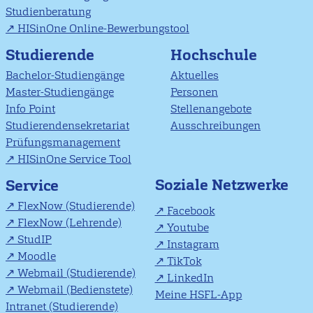
Studienberatung
HISinOne Online-Bewerbungstool
Studierende
Hochschule
Bachelor-Studiengänge
Aktuelles
Master-Studiengänge
Personen
Info Point
Stellenangebote
Studierendensekretariat
Ausschreibungen
Prüfungsmanagement
HISinOne Service Tool
Soziale Netzwerke
Service
FlexNow (Studierende)
Facebook
FlexNow (Lehrende)
Youtube
StudIP
Instagram
Moodle
TikTok
Webmail (Studierende)
LinkedIn
Webmail (Bedienstete)
Meine HSFL-App
Intranet (Studierende)