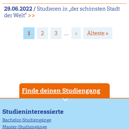
29.06.2022
/
Studieren in „der schönsten Stadt
der Welt“
>>
Seitennummerierung
Page
1
Page
2
Page
3
…
Nächste
›
Letzte
Älteste »
Seite
Seite
Finde deinen Studiengang
Studieninteressierte
Bachelor-Studiengänge
Master-Studiengänge