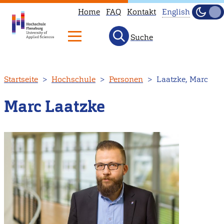
Home
FAQ
Kontakt
English
Dunke
Hell
Suche
This
page
is
Direkt
Startseite
Hochschule
Personen
Laatzke, Marc
not
zum
available
Inhalt
Marc Laatzke
in
English.
Head
to
our
English
main
page
instead.