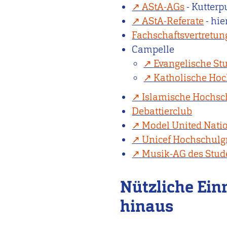
AStA-AGs
- Kutter
AStA-Referate
- hie
Fachschaftsvertretu
Campelle
Evangelische S
Katholische Ho
Islamische Hochs
Debattierclub
Model United Natio
Unicef Hochschulg
Musik-AG des Stu
Nützliche Ein
hinaus