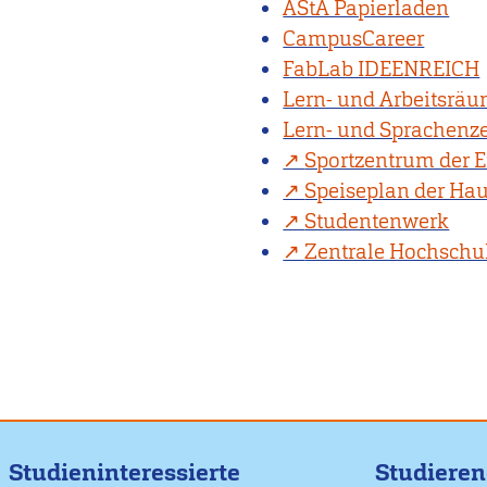
AStA Papierladen
CampusCareer
FabLab IDEENREICH
Lern- und Arbeitsrä
Lern- und Sprachenz
Sportzentrum der E
Speiseplan der H
Studentenwerk
Zentrale Hochschu
Studieninteressierte
Studiere