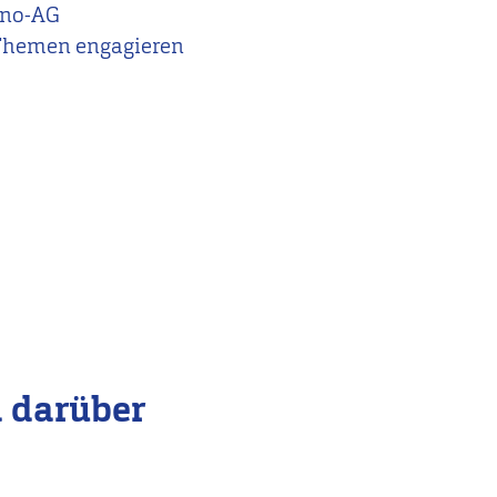
ino-AG
e Themen engagieren
d darüber