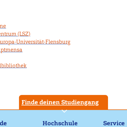
ume
entrum (LSZ)
uropa-Universität-Flensburg
auptmensa
lbibliothek
Finde deinen Studiengang
nde
Hochschule
Service