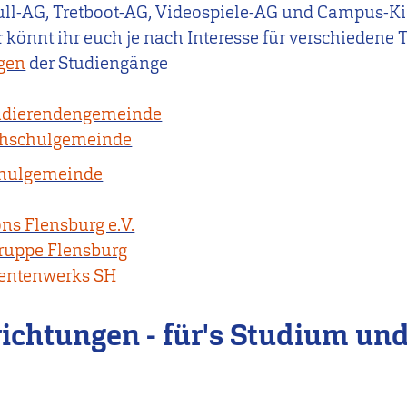
pull-AG, Tretboot-AG, Videospiele-AG und Campus-K
r könnt ihr euch je nach Interesse für verschieden
ngen
der Studiengänge
tudierendengemeinde
chschulgemeinde
chulgemeinde
ns Flensburg e.V.
ruppe Flensburg
dentenwerks SH
richtungen - für's Studium un