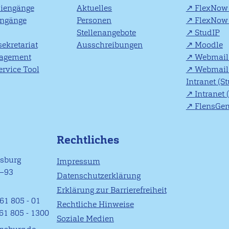
diengänge
Aktuelles
FlexNow 
engänge
Personen
FlexNow 
Stellenangebote
StudIP
ekretariat
Ausschreibungen
Moodle
agement
Webmail 
rvice Tool
Webmail 
Intranet (S
Intranet 
FlensGe
Rechtliches
nsburg
Impressum
1–93
Datenschutzerklärung
Erklärung zur Barrierefreiheit
61 805 - 01
Rechtliche Hinweise
461 805 - 1300
Soziale Medien