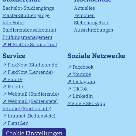
Bachelor-Studiengänge
Aktuelles
Master-Studiengänge
Personen
Info Point
Stellenangebote
Studierendensekretariat
Ausschreibungen
Prüfungsmanagement
HISinOne Service Tool
Soziale Netzwerke
Service
FlexNow (Studierende)
Facebook
FlexNow (Lehrende)
Youtube
StudIP
Instagram
Moodle
TikTok
Webmail (Studierende)
LinkedIn
Webmail (Bedienstete)
Meine HSFL-App
Intranet (Studierende)
Intranet (Bedienstete)
FlensGen
Cookie Einstellungen