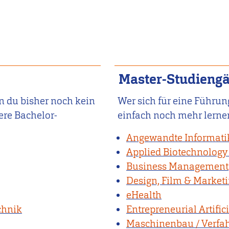
Master-Studieng
n du bisher noch kein
Wer sich für eine Führun
sere Bachelor-
einfach noch mehr lernen w
Angewandte Informati
Applied Biotechnology
Business Management
Design, Film & Market
eHealth
chnik
Entrepreneurial Artifici
Maschinenbau / Verfa