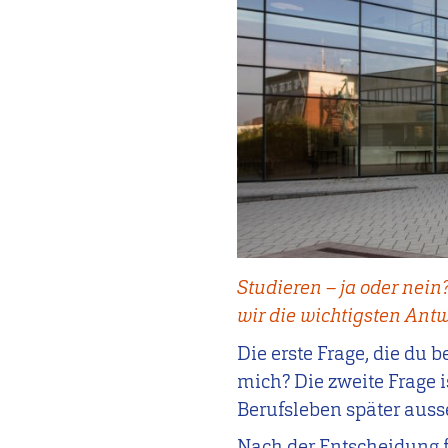
Studieren – ja oder nein
wir die wichtigsten An
Die erste Frage, die du b
mich? Die zweite Frage 
Berufsleben später aus
Nach der Entscheidung f