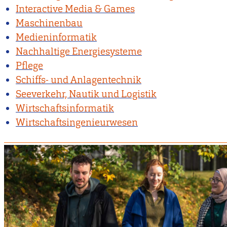
Interactive Media & Games
Maschinenbau
Medieninformatik
Nachhaltige Energiesysteme
Pflege
Schiffs- und Anlagentechnik
Seeverkehr, Nautik und Logistik
Wirtschaftsinformatik
Wirtschaftsingenieurwesen
Bild