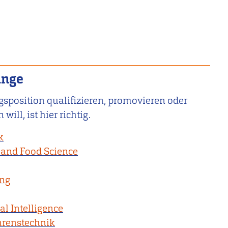
änge
gsposition qualifizieren, promovieren oder
ill, ist hier richtig.
k
 and Food Science
ing
al Intelligence
hrenstechnik