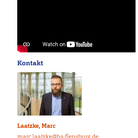
Kontakt
Laatzke, Marc
marc.laatzke@hs-flensburg.de