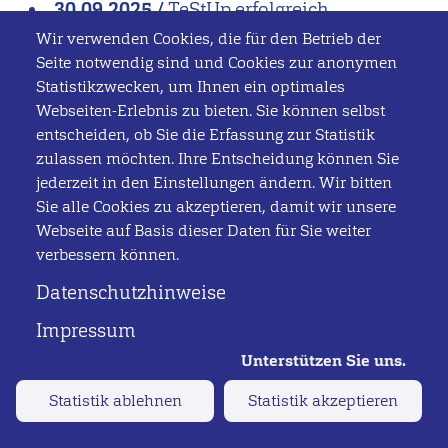
30.09.2025
/
TeStUp erfolgreich
abgeschlossen – Hochschule Flensburg
Wir verwenden Cookies, die für den Betrieb der
verstetigt Erfolge im Studiengang GIE
>>
Seite notwendig sind und Cookies zur anonymen
Statistikzwecken, um Ihnen ein optimales
07.07.2025
/
„Wir brauchen keine Erklärer,
Webseiten-Erlebnis zu bieten. Sie können selbst
sondern Macher*innen“
>>
entscheiden, ob Sie die Erfassung zur Statistik
zulassen möchten. Ihre Entscheidung können Sie
20.06.2025
/
Fünf neue Studiengänge:
jederzeit in den Einstellungen ändern. Wir bitten
Hochschule Flensburg bildet für die
Sie alle Cookies zu akzeptieren, damit wir unsere
Zukunft aus
>>
Webseite auf Basis dieser Daten für Sie weiter
verbessern können.
Datenschutzhinweise
Impressum
Statistik ablehnen
Statistik akzeptieren
Alles erfahren und überzeugt?
jetzt bewerben