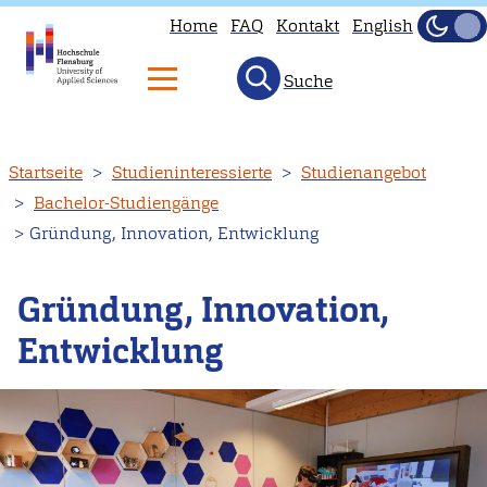
Home
FAQ
Kontakt
English
Dunke
Hell
Suche
Direkt
Startseite
Studieninteressierte
Studienangebot
zum
Bachelor-Studiengänge
Inhalt
Gründung, Innovation, Entwicklung
Gründung, Innovation,
Entwicklung