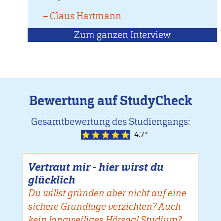
–
Zitat
Claus Hartmann
von
Zum ganzen Interview
mit
Claus
Hartmann
Bewertung auf StudyCheck
Gesamtbewertung des Studiengangs:
4.7*
Vertraut mir - hier wirst du
glücklich
Du willst gründen aber nicht auf eine
sichere Grundlage verzichten? Auch
kein langweiliges Hörsaal Studium?