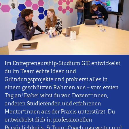
Im Entrepreneurship-Studium GIE entwickelst
du im Team echte Ideen und
Gründungsprojekte und probierst alles in
einem geschützten Rahmen aus – vom ersten
Tag an! Dabei wirst du von Dozent*innen,
anderen Studierenden und erfahrenen
Mentor*innen aus der Praxis unterstützt. Du
entwickelst dich in professionellen
Persönlichkeits- & Team-Coachings weiter und