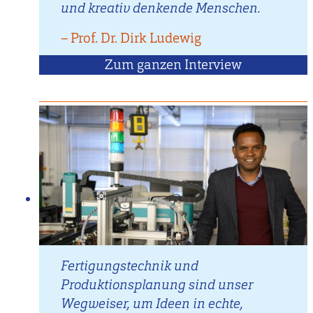
und kreativ denkende Menschen.
–
Zitat
Prof. Dr. Dirk Ludewig
von
Zum ganzen Interview
mit
Prof.
Dr.
Dirk
Ludewig
Fertigungstechnik und
Produktionsplanung sind unser
Wegweiser, um Ideen in echte,