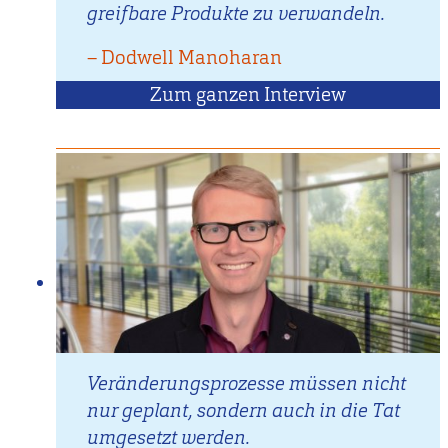
greifbare Produkte zu verwandeln.
–
Zitat
Dodwell Manoharan
von
Zum ganzen Interview
mit
Dodwell
Manohara
Veränderungsprozesse müssen nicht
nur geplant, sondern auch in die Tat
umgesetzt werden.