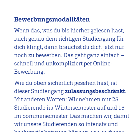
der
Studiengang
Bewerbungsmodalitäten
in
der
Wenn das, was du bis hierher gelesen hast,
Presse
nach genau dem richtigen Studiengang für
dich klingt, dann brauchst du dich jetzt nur
noch zu bewerben. Das geht ganz einfach –
schnell und unkompliziert per Online-
Bewerbung.
Wie du oben sicherlich gesehen hast, ist
dieser Studiengang
zulassungsbeschränkt
.
Mit anderen Worten: Wir nehmen nur 25
Studierende im Wintersemester auf und 15
im Sommersemester. Das machen wir, damit
wir unsere Studierenden so intensiv und