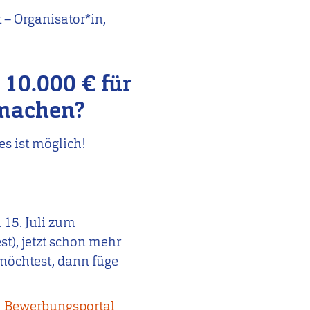
 – Organisator*in,
 10.000 € für
t machen?
es ist möglich!
 15. Juli zum
), jetzt schon mehr
möchtest, dann füge
Bewerbungsportal