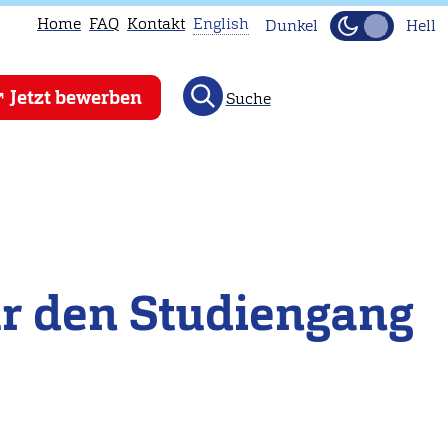
Home
FAQ
Kontakt
English
Dunkel
Hell
This
Jetzt bewerben
Suche
page
is
not
available
in
English.
Head
ür den Studiengang
to
our
English
main
page
instead.