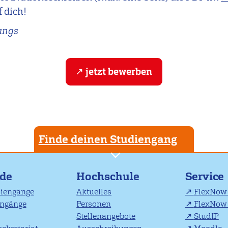
f dich!
angs
jetzt bewerben
Finde deinen Studiengang
nde
Hochschule
Service
diengänge
Aktuelles
FlexNow 
engänge
Personen
FlexNow 
Stellenangebote
StudIP