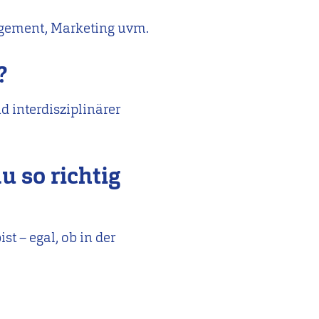
agement, Marketing uvm.
n?
 interdisziplinärer
u so richtig
st – egal, ob in der