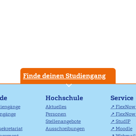
Finde deinen Studiengang
nde
Hochschule
Service
diengänge
Aktuelles
FlexNow 
engänge
Personen
FlexNow 
Stellenangebote
StudIP
ekretariat
Ausschreibungen
Moodle
agement
Webmail 