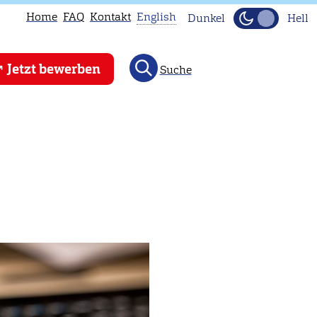
Home
FAQ
Kontakt
English
Dunkel
Hell
This
Jetzt bewerben
Suche
page
is
not
available
in
English.
Head
to
our
English
main
page
instead.