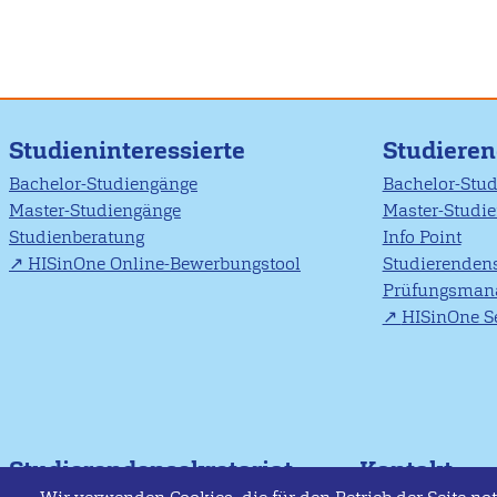
Studieninteressierte
Studiere
Bachelor-Studiengänge
Bachelor-Stu
Master-Studiengänge
Master-Studi
Studienberatung
Info Point
HISinOne Online-Bewerbungstool
Studierendens
Prüfungsman
HISinOne Se
Studierendensekretariat
Kontakt