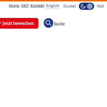
Home
FAQ
Kontakt
English
Dunkel
Hell
This
Jetzt bewerben
Suche
page
is
not
available
in
English.
Head
to
our
English
main
page
instead.