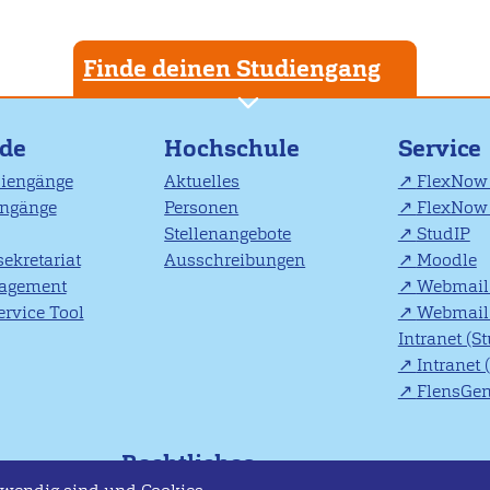
Finde deinen Studiengang
nde
Hochschule
Service
diengänge
Aktuelles
FlexNow 
engänge
Personen
FlexNow 
Stellenangebote
StudIP
ekretariat
Ausschreibungen
Moodle
agement
Webmail 
rvice Tool
Webmail 
Intranet (S
Intranet 
FlensGe
Rechtliches