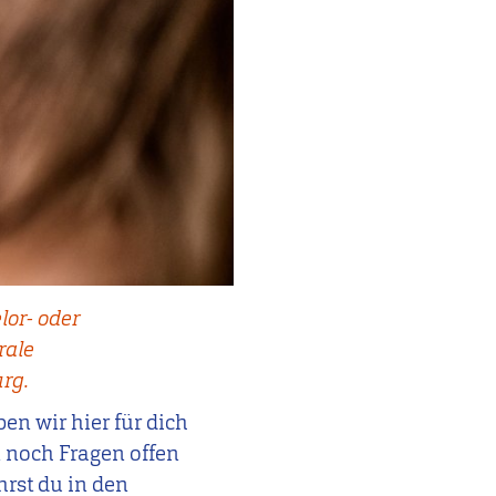
or- oder
rale
rg.
n wir hier für dich
n noch Fragen offen
hrst du in den