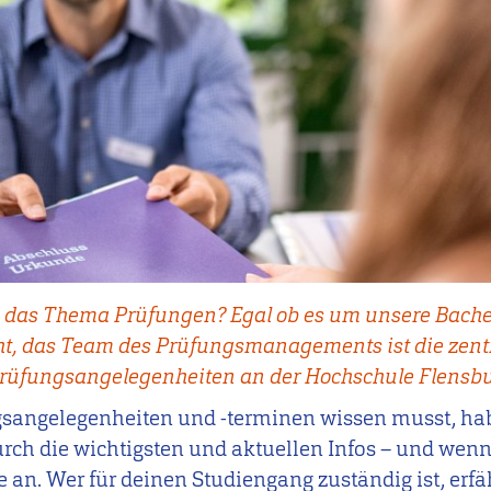
 das Thema Prüfungen? Egal ob es um unsere Bachel
t, das Team des Prüfungsmanagements ist die zent
Prüfungsangelegenheiten an der Hochschule Flensbu
gsangelegenheiten und -terminen wissen musst, habe
durch die wichtigsten und aktuellen Infos – und wen
e an. Wer für deinen Studiengang zuständig ist, erfä