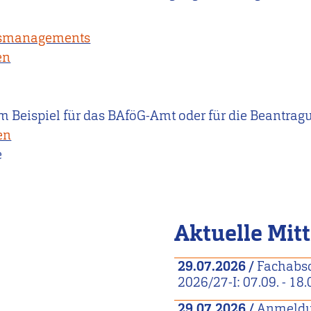
gsmanagements
en
m Beispiel für das BAföG-Amt oder für die Beantrag
en
e
Aktuelle Mit
29.07.2026
/
Fachabs
2026/27-I: 07.09. - 18
29.07.2026
/
Anmeldu