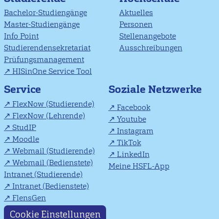
Bachelor-Studiengänge
Aktuelles
Master-Studiengänge
Personen
Info Point
Stellenangebote
Studierendensekretariat
Ausschreibungen
Prüfungsmanagement
HISinOne Service Tool
Soziale Netzwerke
Service
FlexNow (Studierende)
Facebook
FlexNow (Lehrende)
Youtube
StudIP
Instagram
Moodle
TikTok
Webmail (Studierende)
LinkedIn
Webmail (Bedienstete)
Meine HSFL-App
Intranet (Studierende)
Intranet (Bedienstete)
FlensGen
Cookie Einstellungen