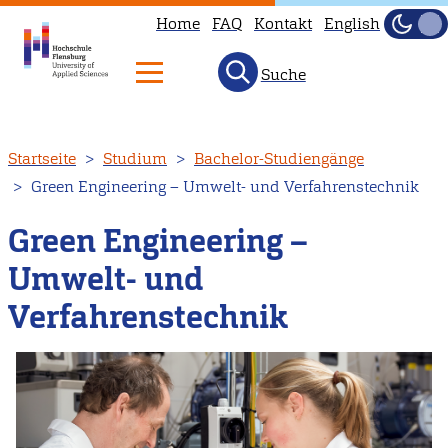
Home
FAQ
Kontakt
English
Dunke
Hell
Suche
Direkt
Startseite
Studium
Bachelor-Studiengänge
zum
Green Engineering – Umwelt- und Verfahrenstechnik
Inhalt
Green Engineering –
Umwelt- und
Verfahrenstechnik