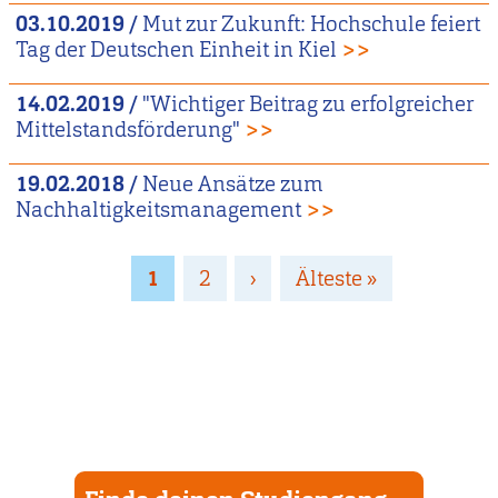
03.10.2019
/
Mut zur Zukunft: Hochschule feiert
Tag der Deutschen Einheit in Kiel
>>
14.02.2019
/
"Wichtiger Beitrag zu erfolgreicher
Mittelstandsförderung"
>>
19.02.2018
/
Neue Ansätze zum
Nachhaltigkeitsmanagement
>>
Seitennummerierung
Page
1
Page
2
Nächste
›
Letzte
Älteste »
Seite
Seite