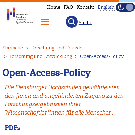
Home
FAQ
Kontakt
English
Dunke
Hell
Suche
This
page
is
Direkt
Startseite
Forschung und Transfer
not
zum
Forschung und Entwicklung
Open-Access-Policy
available
Inhalt
in
Open-Access-Policy
English.
Head
Die Flensburger Hochschulen gewährleisten
to
den freien und ungehinderten Zugang zu den
our
Forschungsergebnissen ihrer
English
Wissenschaftler*innen für alle Menschen.
main
page
PDFs
instead.