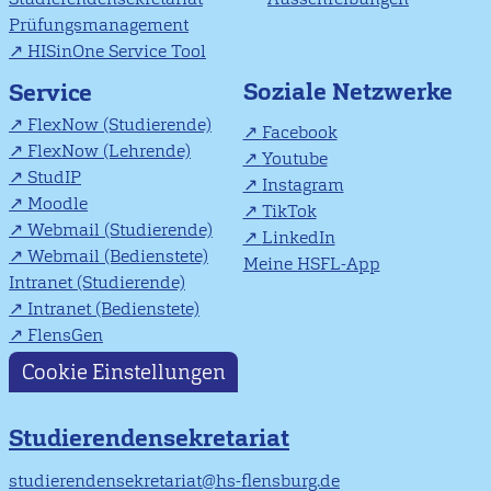
Prüfungsmanagement
HISinOne Service Tool
Soziale Netzwerke
Service
FlexNow (Studierende)
Facebook
FlexNow (Lehrende)
Youtube
StudIP
Instagram
Moodle
TikTok
Webmail (Studierende)
LinkedIn
Webmail (Bedienstete)
Meine HSFL-App
Intranet (Studierende)
Intranet (Bedienstete)
FlensGen
Cookie Einstellungen
Studierendensekretariat
studierendensekretariat@hs-flensburg.de