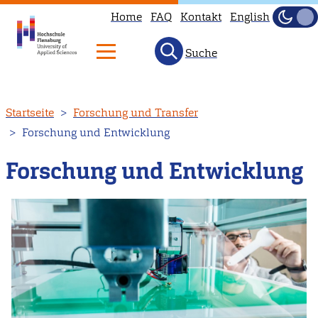
Home
FAQ
Kontakt
English
Dunke
Hell
Suche
Direkt
Startseite
Forschung und Transfer
zum
Forschung und Entwicklung
Inhalt
Forschung und Entwicklung