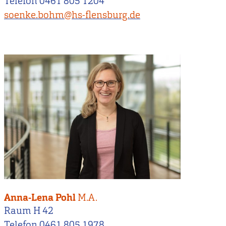
Telefon 0461 805 1204
soenke.bohm@hs-flensburg.de
Anna-Lena Pohl
M.A.
Raum H 42
Telefon 0461 805 1978