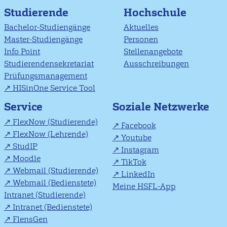
Studierende
Hochschule
Bachelor-Studiengänge
Aktuelles
Master-Studiengänge
Personen
Info Point
Stellenangebote
Studierendensekretariat
Ausschreibungen
Prüfungsmanagement
HISinOne Service Tool
Soziale Netzwerke
Service
FlexNow (Studierende)
Facebook
FlexNow (Lehrende)
Youtube
StudIP
Instagram
Moodle
TikTok
Webmail (Studierende)
LinkedIn
Webmail (Bedienstete)
Meine HSFL-App
Intranet (Studierende)
Intranet (Bedienstete)
FlensGen