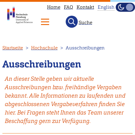
Home
FAQ
Kontakt
English
Dunke
Hell
Suche
This
page
is
Direkt
Startseite
Hochschule
Ausschreibungen
not
zum
available
Inhalt
Ausschreibungen
in
English.
An dieser Stelle geben wir aktuelle
Head
Ausschreibungen bzw. freihändige Vergaben
to
bekannt. Alle Informationen zu laufenden und
our
abgeschlossenen Vergabeverfahren finden Sie
English
hier. Bei Fragen steht Ihnen das Team unserer
main
Beschaffung gern zur Verfügung.
page
instead.