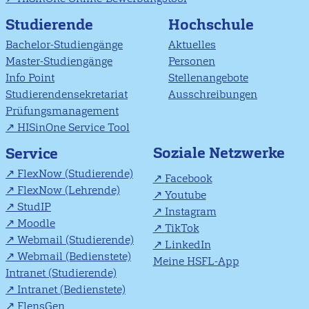
Studierende
Hochschule
Bachelor-Studiengänge
Aktuelles
Master-Studiengänge
Personen
Info Point
Stellenangebote
Studierendensekretariat
Ausschreibungen
Prüfungsmanagement
HISinOne Service Tool
Soziale Netzwerke
Service
FlexNow (Studierende)
Facebook
FlexNow (Lehrende)
Youtube
StudIP
Instagram
Moodle
TikTok
Webmail (Studierende)
LinkedIn
Webmail (Bedienstete)
Meine HSFL-App
Intranet (Studierende)
Intranet (Bedienstete)
FlensGen