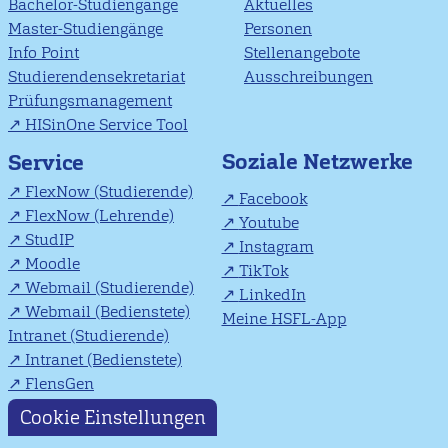
Bachelor-Studiengänge
Aktuelles
Master-Studiengänge
Personen
Info Point
Stellenangebote
Studierendensekretariat
Ausschreibungen
Prüfungsmanagement
HISinOne Service Tool
Soziale Netzwerke
Service
FlexNow (Studierende)
Facebook
FlexNow (Lehrende)
Youtube
StudIP
Instagram
Moodle
TikTok
Webmail (Studierende)
LinkedIn
Webmail (Bedienstete)
Meine HSFL-App
Intranet (Studierende)
Intranet (Bedienstete)
FlensGen
Cookie Einstellungen