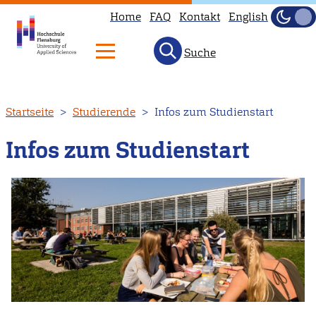
Home
FAQ
Kontakt
English
Dunke
Hell
Suche
Direkt
Startseite
Studierende
Infos zum Studienstart
zum
Inhalt
Infos zum Studienstart