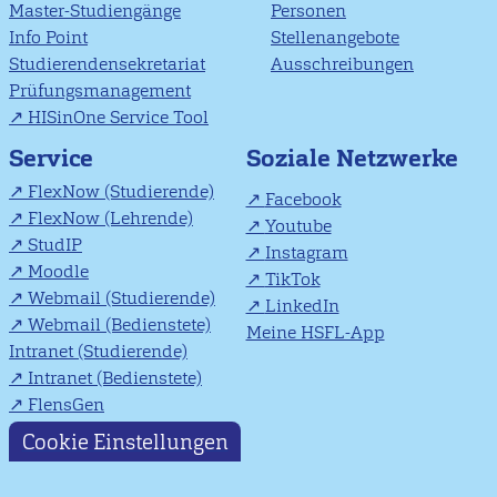
Master-Studiengänge
Personen
Info Point
Stellenangebote
Studierendensekretariat
Ausschreibungen
Prüfungsmanagement
HISinOne Service Tool
Soziale Netzwerke
Service
FlexNow (Studierende)
Facebook
FlexNow (Lehrende)
Youtube
StudIP
Instagram
Moodle
TikTok
Webmail (Studierende)
LinkedIn
Webmail (Bedienstete)
Meine HSFL-App
Intranet (Studierende)
Intranet (Bedienstete)
FlensGen
Cookie Einstellungen