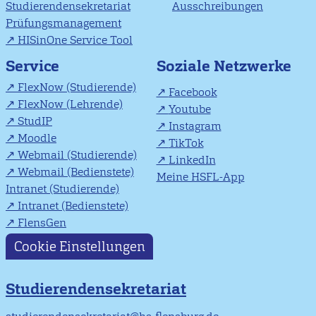
Studierendensekretariat
Ausschreibungen
Prüfungsmanagement
HISinOne Service Tool
Soziale Netzwerke
Service
FlexNow (Studierende)
Facebook
FlexNow (Lehrende)
Youtube
StudIP
Instagram
Moodle
TikTok
Webmail (Studierende)
LinkedIn
Webmail (Bedienstete)
Meine HSFL-App
Intranet (Studierende)
Intranet (Bedienstete)
FlensGen
Cookie Einstellungen
Studierendensekretariat