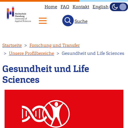
Home
FAQ
Kontakt
English
Dunke
Hell
Suche
Direkt
Startseite
Forschung und Transfer
zum
Unsere Profilbereiche
Gesundheit und Life Sciences
Inhalt
Gesundheit und Life
Sciences
Image