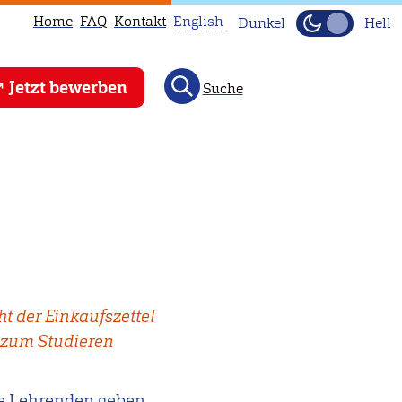
Home
FAQ
Kontakt
English
Dunkel
Hell
This
Jetzt bewerben
Suche
page
is
not
available
in
English.
Head
to
our
t der Einkaufszettel
English
h zum Studieren
main
page
instead.
ie Lehrenden geben