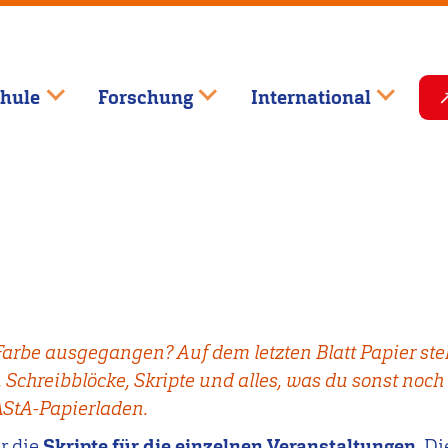
hule
Forschung
International
arbe ausgegangen? Auf dem letzten Blatt Papier steh
 Schreibblöcke, Skripte und alles, was du sonst noc
AStA-Papierladen.
er die
Skripte für die einzelnen Veranstaltungen
. D