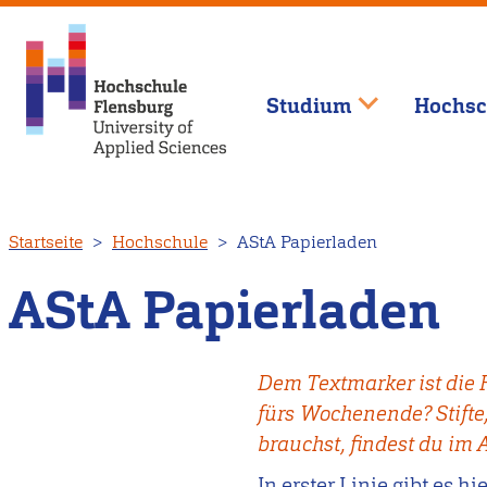
Studium
Hochsc
Direkt
Startseite
Hochschule
AStA Papierladen
zum
Inhalt
AStA Papierladen
Dem Textmarker ist die F
fürs Wochenende? Stifte,
brauchst, findest du im 
In erster Linie gibt es hi