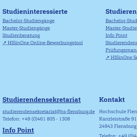
Studieninteressierte
Studiere
Bachelor-Studiengänge
Bachelor-Stu
Master-Studiengänge
Master-Studi
Studienberatung
Info Point
HISinOne Online-Bewerbungstool
Studierendens
Prüfungsman
HISinOne Se
Studierendensekretariat
Kontakt
studierendensekretariat@hs-flensburg.de
Hochschule Fle
Telefon: +49 (0)461 805 - 1308
Kanzleistraße 9
24943 Flensburg
Info Point
Telefon: +49 (0)4