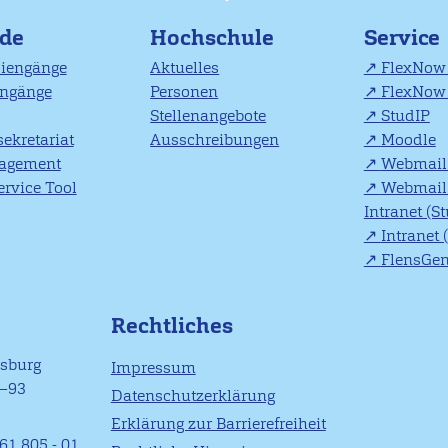
nde
Hochschule
Service
diengänge
Aktuelles
FlexNow 
engänge
Personen
FlexNow 
Stellenangebote
StudIP
ekretariat
Ausschreibungen
Moodle
agement
Webmail 
rvice Tool
Webmail 
Intranet (S
Intranet 
FlensGe
Rechtliches
nsburg
Impressum
1–93
Datenschutzerklärung
Erklärung zur Barrierefreiheit
61 805 - 01