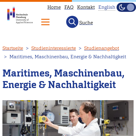
Home
FAQ
Kontakt
English
Dunke
Hell
Suche
This
page
is
Direkt
Startseite
Studieninteressierte
Studienangebot
not
zum
Maritimes, Maschinenbau, Energie & Nachhaltigkeit
available
Inhalt
in
Maritimes, Maschinenbau,
English.
Energie & Nachhaltigkeit
Head
to
our
English
main
page
instead.