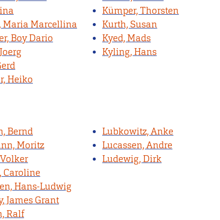
ina
Kümper, Thorsten
, Maria Marcellina
Kurth, Susan
r, Boy Dario
Kyed, Mads
Joerg
Kyling, Hans
Gerd
r, Heiko
n, Bernd
Lubkowitz, Anke
n, Moritz
Lucassen, Andre
 Volker
Ludewig, Dirk
, Caroline
en, Hans-Ludwig
y, James Grant
, Ralf