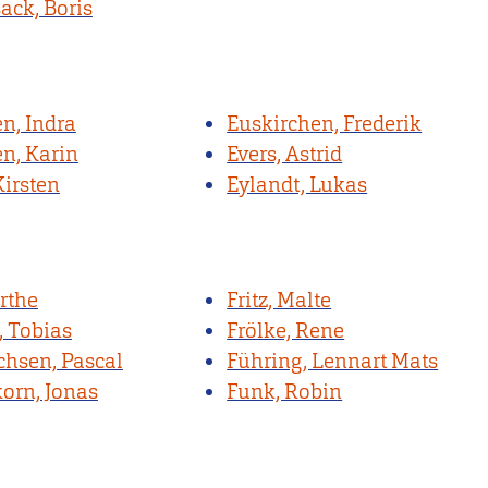
ack, Boris
en, Indra
Euskirchen, Frederik
en, Karin
Evers, Astrid
Kirsten
Eylandt, Lukas
irthe
Fritz, Malte
, Tobias
Frölke, Rene
chsen, Pascal
Führing, Lennart Mats
korn, Jonas
Funk, Robin