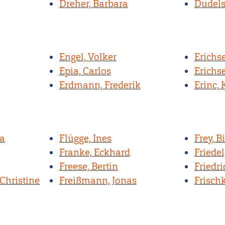
Dreher, Barbara
Dudels
Engel, Volker
Erichs
Epia, Carlos
Erichs
Erdmann, Frederik
Erinc, 
ja
Flügge, Ines
Frey, B
Franke, Eckhard
Friedel
Freese, Bertin
Friedri
Christine
Freißmann, Jonas
Frisch