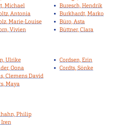
t, Michael
Buresch, Hendrik
ltz, Antonia
Burkhardt, Marko
lz, Marie-Louise
Büro, Asta
rn, Vivien
Büttner, Clara
n, Ulrike
Cordsen, Erin
nder, Oona
Cordts, Sönke
, Clemens David
s, Maya
hahn, Philip
 Iren