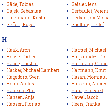
Gäde, Tobias
Geisler, Jens
Gajek, Sebastian
Gerbaulet, Veren
Gatermann, Kristof
Gerken, Jan Mich
Geffert, Roger
Goelling, Detlef
H
Haak, Aron
Harmel, Michael
Haase, Torben
Harpantides, Gid
Haase, Torsten
Hartmann, Claus
Hacker, Michael Lambert
Hartmann, Knut
Hagedorn, Sven
Hasan, Mominul
Hahn, Andrea
Hassoun, Ahmed
Hanisch, Phil
Haus, Benedikt
Hansen, Anja
Hawel, Jacob
Hansen, Florian
Heers, Franka