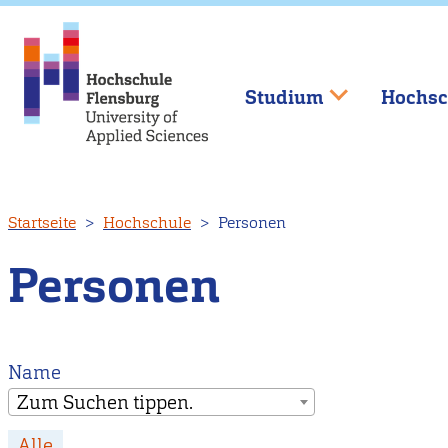
Studium
Hochsc
Direkt
Startseite
Hochschule
Personen
zum
Inhalt
Personen
Name
Zum Suchen tippen.
Alle