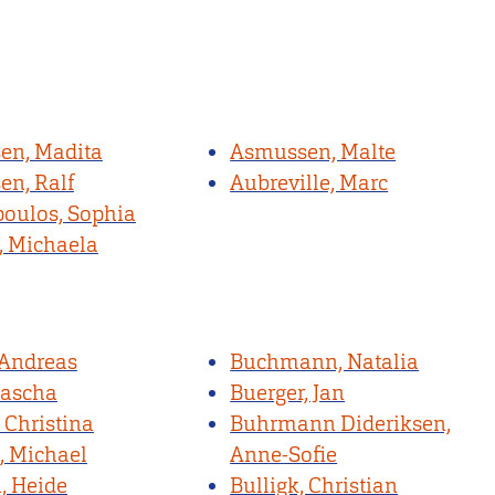
en, Madita
Asmussen, Malte
en, Ralf
Aubreville, Marc
oulos, Sophia
, Michaela
 Andreas
Buchmann, Natalia
Sascha
Buerger, Jan
 Christina
Buhrmann Dideriksen,
l, Michael
Anne-Sofie
, Heide
Bulligk, Christian