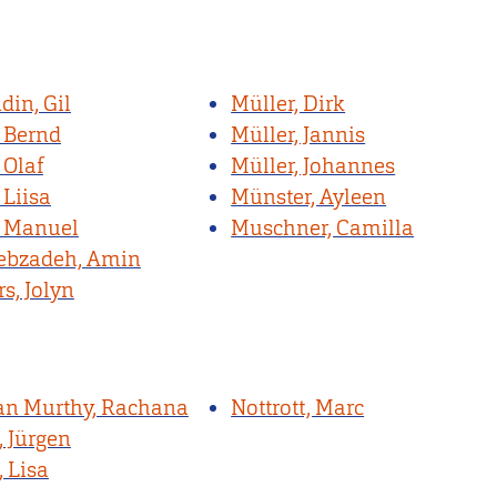
din, Gil
Müller, Dirk
, Bernd
Müller, Jannis
 Olaf
Müller, Johannes
 Liisa
Münster, Ayleen
, Manuel
Muschner, Camilla
ebzadeh, Amin
s, Jolyn
an Murthy, Rachana
Nottrott, Marc
, Jürgen
, Lisa