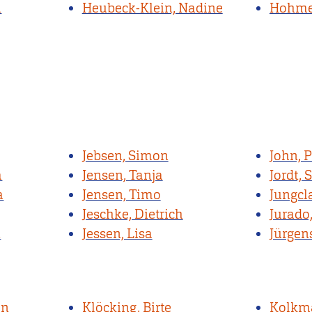
a
Heubeck-Klein, Nadine
Hohmey
Jebsen, Simon
John, P
a
Jensen, Tanja
Jordt, 
a
Jensen, Timo
Jungcl
Jeschke, Dietrich
Jurado
n
Jessen, Lisa
Jürgen
an
Klöcking, Birte
Kolkm