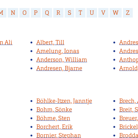
M
N
O
P
Q
R
S
T
U
V
W
Z
n Ali
Albert, Till
Andres
Amelung, Ionas
Andres
Anderson, William
Anthop
Andresen, Bjarne
Arnold
Böhlke-Itzen, Janntje
Brech,
Bohm, Sönke
Breit, 
Böhme, Sten
Breuer,
Borchert, Erik
Bricke
Bornier, Stephan
Brodda