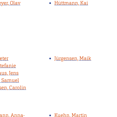
er, Olav
Hüttmann, Kai
eter
Jürgensen, Maik
Stefanie
aus, Jens
, Samuel
sen, Carolin
ann, Anna-
Kuehn, Martin