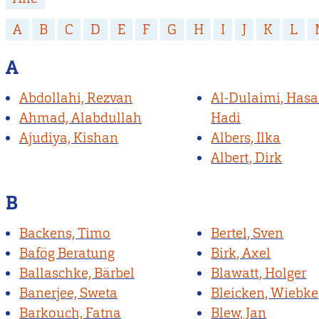
A
B
C
D
E
F
G
H
I
J
K
L
A
Abdollahi, Rezvan
Al-Dulaimi, Hasa
Ahmad, Alabdullah
Hadi
Ajudiya, Kishan
Albers, Ilka
Albert, Dirk
B
Backens, Timo
Bertel, Sven
Bafög Beratung
Birk, Axel
Ballaschke, Bärbel
Blawatt, Holger
Banerjee, Sweta
Bleicken, Wiebke
Barkouch, Fatna
Blew, Jan