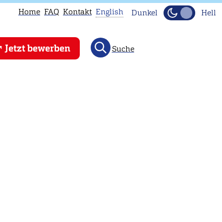
Home
FAQ
Kontakt
English
Dunkel
Hell
This
Jetzt bewerben
Suche
page
is
not
available
in
English.
Head
to
our
English
main
page
instead.