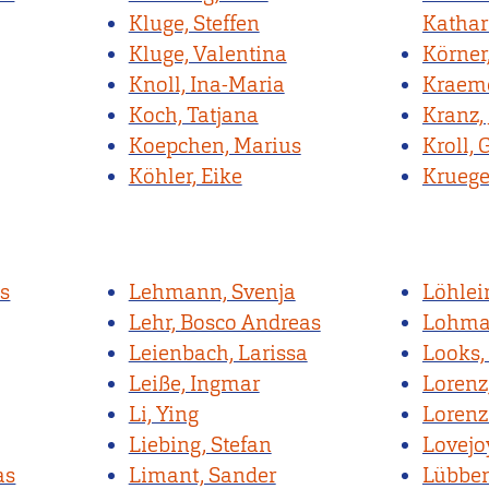
Kluge, Steffen
Kathar
Kluge, Valentina
Körner
Knoll, Ina-Maria
Kraeme
Koch, Tatjana
Kranz, 
Koepchen, Marius
Kroll, 
Köhler, Eike
Kruege
s
Lehmann, Svenja
Löhlei
Lehr, Bosco Andreas
Lohman
Leienbach, Larissa
Looks,
Leiße, Ingmar
Lorenz
Li, Ying
Lorenz
Liebing, Stefan
Lovejo
as
Limant, Sander
Lübben