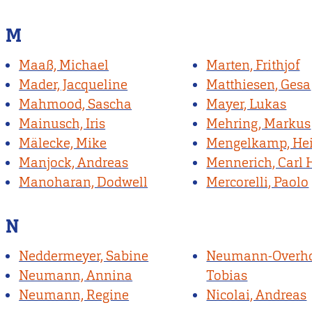
M
Maaß, Michael
Marten, Frithjof
Mader, Jacqueline
Matthiesen, Gesa
Mahmood, Sascha
Mayer, Lukas
Mainusch, Iris
Mehring, Markus
Mälecke, Mike
Mengelkamp, He
Manjock, Andreas
Mennerich, Carl 
Manoharan, Dodwell
Mercorelli, Paolo
N
Neddermeyer, Sabine
Neumann-Overho
Neumann, Annina
Tobias
Neumann, Regine
Nicolai, Andreas