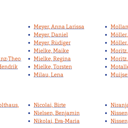
Meyer, Anna Larissa
Mollan
Meyer, Daniel
Möller
Meyer, Rüdiger
Möller,
Mielke, Maike
Moritz,
inz-Theo
Mielke, Regina
Moritz
Hendrik
Mielke, Torsten
Motall
Milau, Lena
Muijser
lthaus,
Nicolai, Birte
Niranj
Nielsen, Benjamin
Nissen
Nikolai, Eva-Maria
Nissen