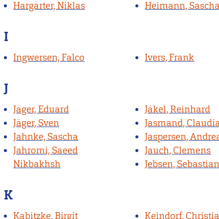
Hargarter, Niklas
Heimann, Sasch
I
Ingwersen, Falco
Ivers, Frank
J
Jäger, Eduard
Jäkel, Reinhard
Jäger, Sven
Jasmand, Claudi
Jahnke, Sascha
Jaspersen, Andre
Jahromi, Saeed
Jauch, Clemens
Nikbakhsh
Jebsen, Sebastia
K
Kabitzke, Birgit
Keindorf, Christi