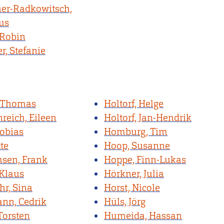
er-Radkowitsch,
us
 Robin
r, Stefanie
, Thomas
Holtorf, Helge
reich, Eileen
Holtorf, Jan-Hendrik
Tobias
Homburg, Tim
tte
Hoop, Susanne
hsen, Frank
Hoppe, Finn-Lukas
 Klaus
Hörkner, Julia
hr, Sina
Horst, Nicole
nn, Cedrik
Hüls, Jörg
Torsten
Humeida, Hassan