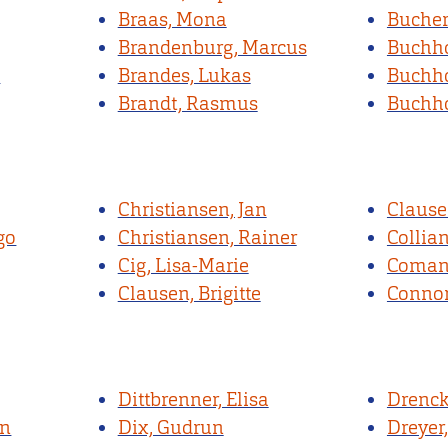
Braas, Mona
Bucher
Brandenburg, Marcus
Buchho
a
Brandes, Lukas
Buchho
Brandt, Rasmus
Buchho
Christiansen, Jan
Clause
go
Christiansen, Rainer
Collia
Cig, Lisa-Marie
Comans
Clausen, Brigitte
Connor
Dittbrenner, Elisa
Drenck
en
Dix, Gudrun
Dreyer,