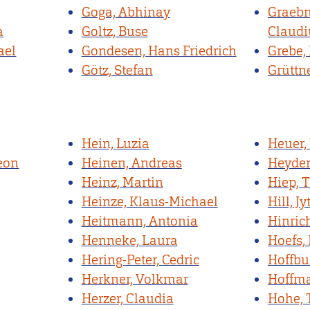
Goga, Abhinay
Graebn
a
Goltz, Buse
Claudi
ael
Gondesen, Hans Friedrich
Grebe,
Götz, Stefan
Grüttne
Hein, Luzia
Heuer
eon
Heinen, Andreas
Heyden
Heinz, Martin
Hiep, 
Heinze, Klaus-Michael
Hill, Jy
Heitmann, Antonia
Hinric
Henneke, Laura
Hoefs,
Hering-Peter, Cedric
Hoffbu
Herkner, Volkmar
Hoffma
Herzer, Claudia
Hohe, 