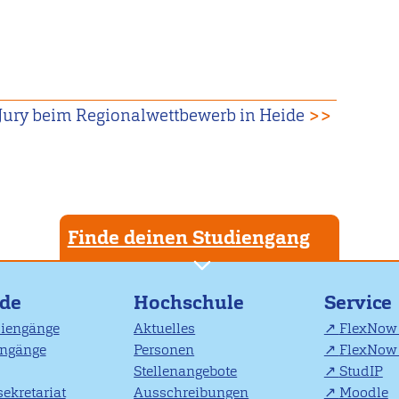
 Jury beim Regionalwettbewerb in Heide
>>
Finde deinen Studiengang
nde
Hochschule
Service
diengänge
Aktuelles
FlexNow 
engänge
Personen
FlexNow 
Stellenangebote
StudIP
ekretariat
Ausschreibungen
Moodle