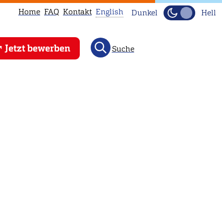
Home
FAQ
Kontakt
English
Dunkel
Hell
This
Jetzt bewerben
Suche
page
is
not
available
in
English.
Head
to
our
English
main
page
instead.