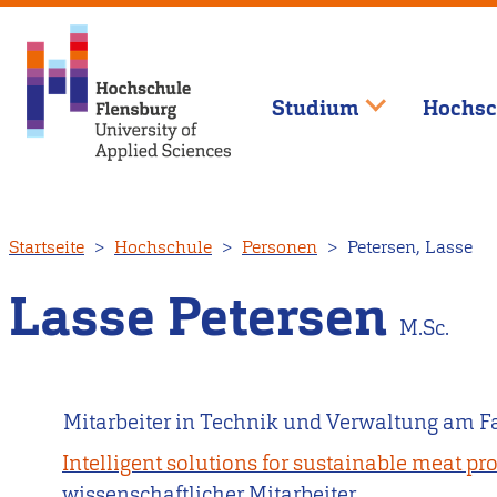
Studium
Hochsc
Direkt
Startseite
Hochschule
Personen
Petersen, Lasse
zum
Inhalt
Lasse Petersen
M.Sc.
Mitarbeiter in Technik und Verwaltung am F
Intelligent solutions for sustainable meat 
wissenschaftlicher Mitarbeiter