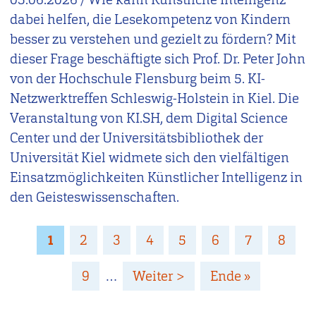
dabei helfen, die Lesekompetenz von Kindern
besser zu verstehen und gezielt zu fördern? Mit
dieser Frage beschäftigte sich Prof. Dr. Peter John
von der Hochschule Flensburg beim 5. KI-
Netzwerktreffen Schleswig-Holstein in Kiel. Die
Veranstaltung von KI.SH, dem Digital Science
Center und der Universitätsbibliothek der
Universität Kiel widmete sich den vielfältigen
Einsatzmöglichkeiten Künstlicher Intelligenz in
den Geisteswissenschaften.
Seitennummerierung
Page
1
Page
2
Page
3
Page
4
Page
5
Page
6
Page
7
Page
8
Page
9
…
Nächste
Weiter >
Letzte
Ende »
Seite
Seite