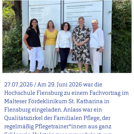
27.07.2026
/
Am 29. Juni 2026 war die
Hochschule Flensburg zu einem Fachvortrag im
Malteser Fördeklinikum St. Katharina in
Flensburg eingeladen. Anlass war ein
Qualitätszirkel der Familialen Pflege, der
regelmäßig Pflegetrainer*innen aus ganz