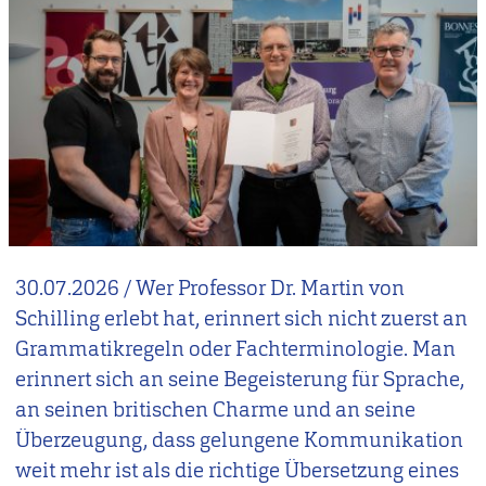
30.07.2026
/
Wer Professor Dr. Martin von
Schilling erlebt hat, erinnert sich nicht zuerst an
Grammatikregeln oder Fachterminologie. Man
erinnert sich an seine Begeisterung für Sprache,
an seinen britischen Charme und an seine
Überzeugung, dass gelungene Kommunikation
weit mehr ist als die richtige Übersetzung eines