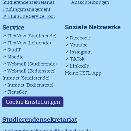
Studierendensekretariat
Ausschreibungen
Prüfungsmanagement
HISinOne Service Tool
Soziale Netzwerke
Service
FlexNow (Studierende)
Facebook
FlexNow (Lehrende)
Youtube
StudIP
Instagram
Moodle
TikTok
Webmail (Studierende)
LinkedIn
Webmail (Bedienstete)
Meine HSFL-App
Intranet (Studierende)
Intranet (Bedienstete)
FlensGen
Cookie Einstellungen
Studierendensekretariat
studierendensekretariat@hs-flensburg.de