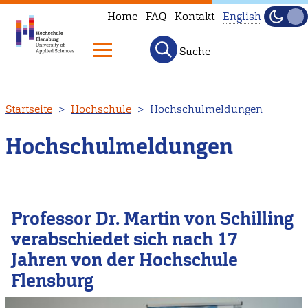
Home
FAQ
Kontakt
English
Dunke
Hell
Suche
This
page
is
Direkt
Startseite
Hochschule
Hochschulmeldungen
not
zum
available
Inhalt
Hochschulmeldungen
in
English.
Head
to
Professor Dr. Martin von Schilling
our
verabschiedet sich nach 17
English
Jahren von der Hochschule
main
Flensburg
page
instead.