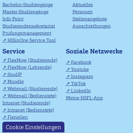
Bachelor-Studiengänge
Aktuelles
Master-Studiengänge
Personen
Info Point
Stellenangebote
Studierendensekretariat
Ausschreibungen
Prüfungsmanagement
HISinOne Service Tool
Soziale Netzwerke
Service
FlexNow (Studierende)
Facebook
FlexNow (Lehrende)
Youtube
StudIP
Instagram
Moodle
TikTok
Webmail (Studierende)
LinkedIn
Webmail (Bedienstete)
Meine HSFL-App
Intranet (Studierende)
Intranet (Bedienstete)
FlensGen
Cookie Einstellungen