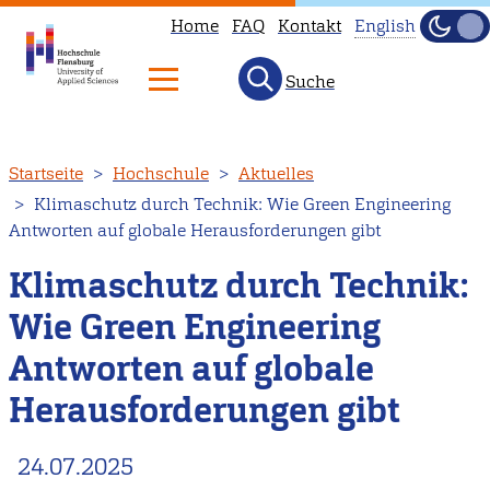
Home
FAQ
Kontakt
English
Dunke
Hell
Suche
This
page
is
Direkt
Startseite
Hochschule
Aktuelles
not
zum
Klimaschutz durch Technik: Wie Green Engineering
available
Inhalt
Antworten auf globale Herausforderungen gibt
in
English.
Klimaschutz durch Technik:
Head
Wie Green Engineering
to
Antworten auf globale
our
English
Herausforderungen gibt
main
page
24.07.2025
instead.