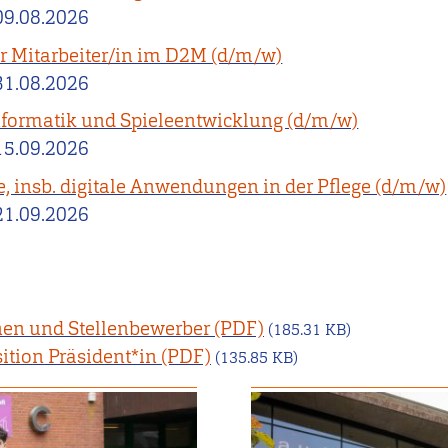
09.08.2026
r Mitarbeiter/in im D2M (d/m/w)
31.08.2026
nformatik und Spieleentwicklung (d/m/w)
15.09.2026
e, insb. digitale Anwendungen in der Pflege (d/m/w)
21.09.2026
nen und Stellenbewerber
(185.31 KB)
ition Präsident*in
(135.85 KB)