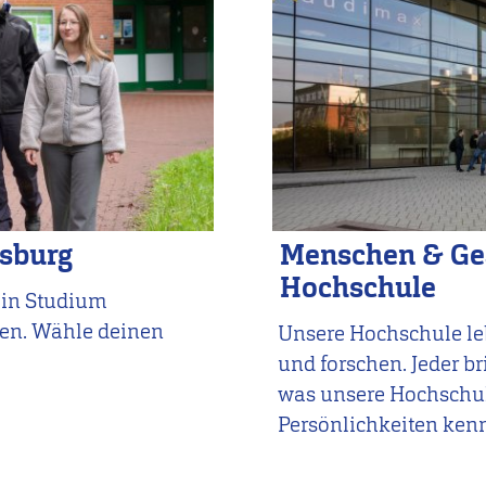
nsburg
Menschen & Ges
Hochschule
ein Studium
en. Wähle deinen
Unsere Hochschule leb
und forschen. Jeder br
was unsere Hochschule
Persönlichkeiten ken