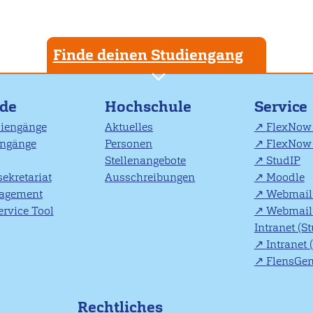
Finde deinen Studiengang
nde
Hochschule
Service
diengänge
Aktuelles
FlexNow 
engänge
Personen
FlexNow 
Stellenangebote
StudIP
ekretariat
Ausschreibungen
Moodle
agement
Webmail 
rvice Tool
Webmail 
Intranet (S
Intranet 
FlensGe
Rechtliches