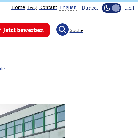
Home
FAQ
Kontakt
English
Dunkel
Hell
This
Jetzt bewerben
Suche
page
is
not
available
in
te
English.
Head
to
our
English
main
page
instead.