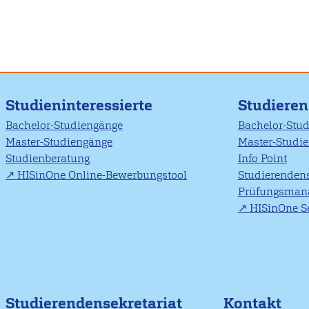
Studieninteressierte
Studiere
Bachelor-Studiengänge
Bachelor-Stu
Master-Studiengänge
Master-Studi
Studienberatung
Info Point
HISinOne Online-Bewerbungstool
Studierendens
Prüfungsman
HISinOne Se
Studierendensekretariat
Kontakt