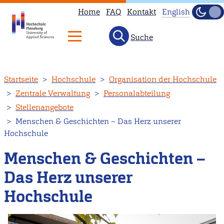
Home
FAQ
Kontakt
English
Dunke
Hell
Suche
This
page
is
Direkt
Startseite
Hochschule
Organisation der Hochschule
not
zum
Zentrale Verwaltung
Personalabteilung
available
Inhalt
Stellenangebote
in
Menschen & Geschichten – Das Herz unserer
English.
Hochschule
Head
to
Menschen & Geschichten –
our
Das Herz unserer
English
Hochschule
main
page
instead.