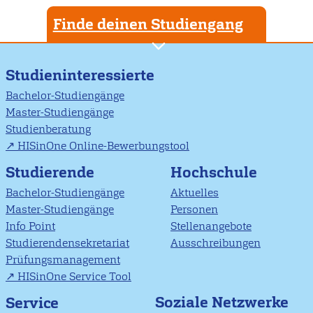
Finde deinen Studiengang
Studieninteressierte
Bachelor-Studiengänge
Master-Studiengänge
Studienberatung
HISinOne Online-Bewerbungstool
Studierende
Hochschule
Bachelor-Studiengänge
Aktuelles
Master-Studiengänge
Personen
Info Point
Stellenangebote
Studierendensekretariat
Ausschreibungen
Prüfungsmanagement
HISinOne Service Tool
Soziale Netzwerke
Service