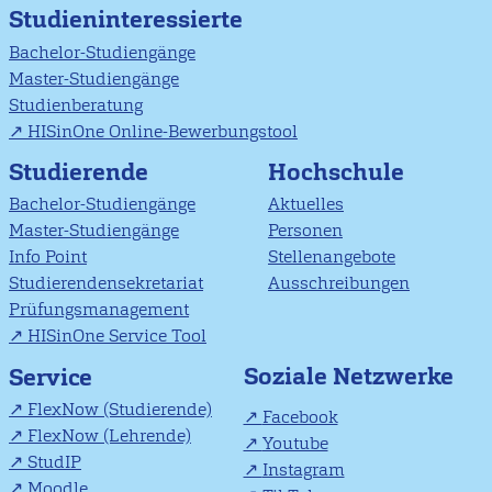
Studieninteressierte
Bachelor-Studiengänge
Master-Studiengänge
Studienberatung
HISinOne Online-Bewerbungstool
Studierende
Hochschule
Bachelor-Studiengänge
Aktuelles
Master-Studiengänge
Personen
Info Point
Stellenangebote
Studierendensekretariat
Ausschreibungen
Prüfungsmanagement
HISinOne Service Tool
Soziale Netzwerke
Service
FlexNow (Studierende)
Facebook
FlexNow (Lehrende)
Youtube
StudIP
Instagram
Moodle