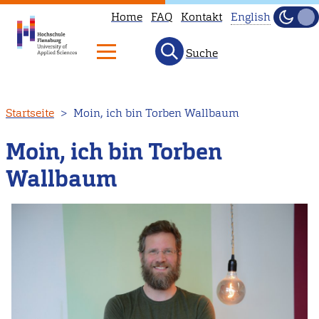
Home
FAQ
Kontakt
English
Dunke
Hell
Suche
This
page
is
Direkt
Startseite
Moin, ich bin Torben Wallbaum
not
zum
available
Inhalt
Moin, ich bin Torben
in
Wallbaum
English.
Head
to
our
English
main
page
instead.