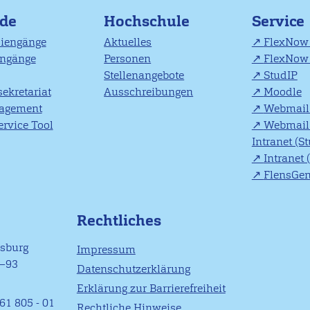
nde
Hochschule
Service
diengänge
Aktuelles
FlexNow 
engänge
Personen
FlexNow 
Stellenangebote
StudIP
ekretariat
Ausschreibungen
Moodle
agement
Webmail 
rvice Tool
Webmail 
Intranet (S
Intranet 
FlensGe
Rechtliches
nsburg
Impressum
1–93
Datenschutzerklärung
Erklärung zur Barrierefreiheit
61 805 - 01
Rechtliche Hinweise