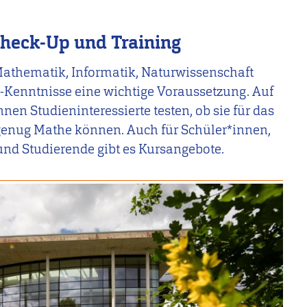
heck-Up und Training
athematik, Informatik, Naturwissenschaft
-Kenntnisse eine wichtige Voraussetzung. Auf
en Studieninteressierte testen, ob sie für das
genug Mathe können. Auch für Schüler*innen,
nd Studierende gibt es Kursangebote.