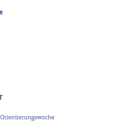
s
T
r Orientierungswoche