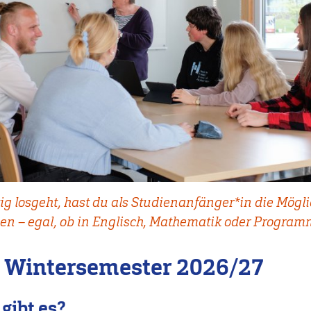
ig losgeht, hast du als Studienanfänger*in die Mögli
en – egal, ob in Englisch, Mathematik oder Program
 Wintersemester 2026/27
gibt es?