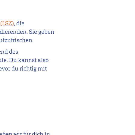
(LSZ)
, die
dierenden. Sie geben
ufzufrischen.
end des
ule. Du kannst also
bevor du richtig mit
ben wir für dich in