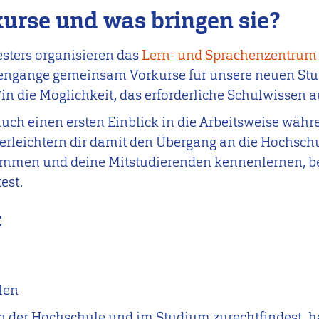
urse und was bringen sie?
ters organisieren das
Lern- und Sprachenzentrum 
engänge gemeinsam Vorkurse für unsere neuen Stu
*in die Möglichkeit,
das erforderliche Schulwissen a
auch einen ersten Einblick in die Arbeitsweise währ
erleichtern dir damit den Übergang an die Hochsch
kommen
und deine Mitstudierenden kennenlernen
, 
est
.
t
len
n der Hochschule und im Studium zurechtfindest, ha