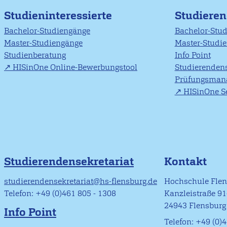
Studieninteressierte
Studiere
Bachelor-Studiengänge
Bachelor-Stu
Master-Studiengänge
Master-Studi
Studienberatung
Info Point
HISinOne Online-Bewerbungstool
Studierendens
Prüfungsman
HISinOne Se
Studierendensekretariat
Kontakt
studierendensekretariat@hs-flensburg.de
Hochschule Fle
Telefon: +49 (0)461 805 - 1308
Kanzleistraße 9
24943 Flensburg
Info Point
Telefon: +49 (0)4