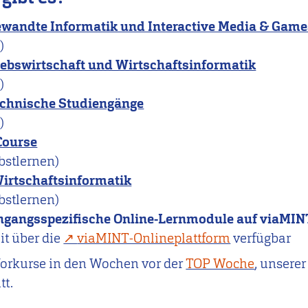
wandte Informatik und Interactive Media & Game
)
iebswirtschaft und Wirtschaftsinformatik
)
echnische Studiengänge
)
Course
bstlernen)
irtschaftsinformatik
bstlernen)
ngangsspezifische Online-Lernmodule auf viaMIN
it über die
viaMINT-Onlineplattform
verfügbar
 Vorkurse in den Wochen vor der
TOP Woche
, unsere
tt.