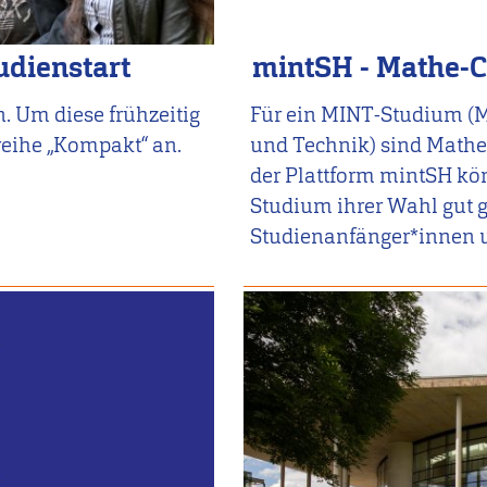
udienstart
mintSH - Mathe-C
. Um diese frühzeitig
Für ein MINT-Studium (M
reihe „Kompakt“ an.
und Technik) sind Mathe
der Plattform mintSH könn
Studium ihrer Wahl gut 
Studienanfänger*innen u