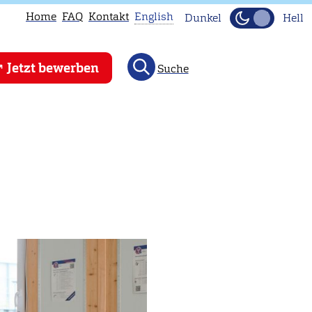
Home
FAQ
Kontakt
English
Dunkel
Hell
This
Jetzt bewerben
Suche
page
is
not
available
in
English.
Head
to
our
English
main
page
instead.