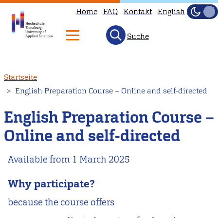
Home
FAQ
Kontakt
English
Dunke
Hell
Suche
Direkt
Startseite
zum
English Preparation Course – Online and self-directed
Inhalt
English Preparation Course –
Online and self-directed
Available from 1 March 2025
Why participate?
because the course offers