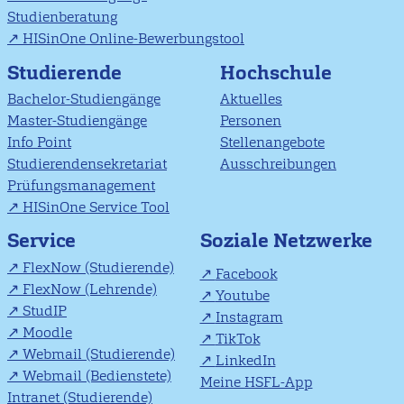
Studienberatung
HISinOne Online-Bewerbungstool
Studierende
Hochschule
Bachelor-Studiengänge
Aktuelles
Master-Studiengänge
Personen
Info Point
Stellenangebote
Studierendensekretariat
Ausschreibungen
Prüfungsmanagement
HISinOne Service Tool
Soziale Netzwerke
Service
FlexNow (Studierende)
Facebook
FlexNow (Lehrende)
Youtube
StudIP
Instagram
Moodle
TikTok
Webmail (Studierende)
LinkedIn
Webmail (Bedienstete)
Meine HSFL-App
Intranet (Studierende)