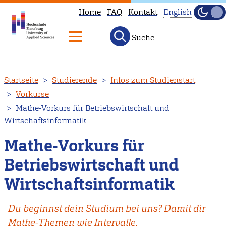
Home
FAQ
Kontakt
English
Dunke
Hell
Suche
This
page
is
Direkt
Startseite
Studierende
Infos zum Studienstart
not
zum
Vorkurse
available
Inhalt
Mathe-Vorkurs für Betriebswirtschaft und
in
Wirtschaftsinformatik
English.
Head
Mathe-Vorkurs für
to
Betriebswirtschaft und
our
Wirtschaftsinformatik
English
main
Du beginnst dein Studium bei uns? Damit dir
page
Mathe-Themen wie Intervalle,
instead.