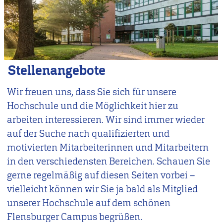
Stellenangebote
Wir freuen uns, dass Sie sich für unsere
Hochschule und die Möglichkeit hier zu
arbeiten interessieren. Wir sind immer wieder
auf der Suche nach qualifizierten und
motivierten Mitarbeiterinnen und Mitarbeitern
in den verschiedensten Bereichen. Schauen Sie
gerne regelmäßig auf diesen Seiten vorbei –
vielleicht können wir Sie ja bald als Mitglied
unserer Hochschule auf dem schönen
Flensburger Campus begrüßen.