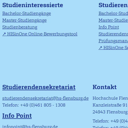
Studieninteressierte
Studiere
Bachelor-Studiengänge
Bachelor-Stu
Master-Studiengänge
Master-Studi
Studienberatung
Info Point
HISinOne Online-Bewerbungstool
Studierendens
Prüfungsman
HISinOne Se
Studierendensekretariat
Kontakt
studierendensekretariat@hs-flensburg.de
Hochschule Fle
Telefon: +49 (0)461 805 - 1308
Kanzleistraße 9
24943 Flensburg
Info Point
Telefon: +49 (0)4
infopoint@hs-flensburg.de
Telefax: +49 (0)