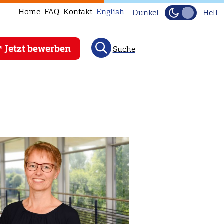
Home
FAQ
Kontakt
English
Dunkel
Hell
This
Jetzt bewerben
Suche
page
is
not
available
in
English.
Head
to
our
English
main
page
instead.