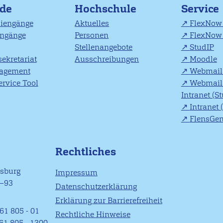
nde
Hochschule
Service
diengänge
Aktuelles
FlexNow 
engänge
Personen
FlexNow 
Stellenangebote
StudIP
ekretariat
Ausschreibungen
Moodle
agement
Webmail 
rvice Tool
Webmail 
Intranet (S
Intranet 
FlensGe
Rechtliches
nsburg
Impressum
1–93
Datenschutzerklärung
Erklärung zur Barrierefreiheit
61 805 - 01
Rechtliche Hinweise
461 805 - 1300