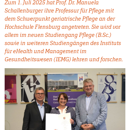
Zum 1. Juli 2025 hat Prof. Dr. Manuela
Schallenburger ihre Professur für Pflege mit
dem Schwerpunkt geriatrische Pflege an der
Hochschule Flensburg angetreten. Sie wird vor
allem im neuen Studiengang Pflege (B.Sc.)
sowie in weiteren Studiengängen des Instituts
für eHealth und Management im
Gesundheitswesen (IEMG) lehren und forschen.