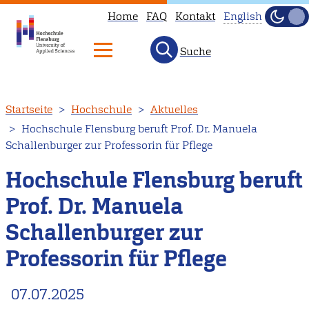
Home
FAQ
Kontakt
English
Dunke
Hell
Suche
This
page
is
Direkt
Startseite
Hochschule
Aktuelles
not
zum
Hochschule Flensburg beruft Prof. Dr. Manuela
available
Inhalt
Schallenburger zur Professorin für Pflege
in
English.
Hochschule Flensburg beruft
Head
Prof. Dr. Manuela
to
Schallenburger zur
our
English
Professorin für Pflege
main
page
07.07.2025
instead.