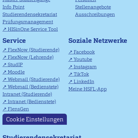
Info Point
Stellenangebote
Studierendensekretariat
Ausschreibungen
Prüfungsmanagement
HISinOne Service Tool
Soziale Netzwerke
Service
FlexNow (Studierende)
Facebook
FlexNow (Lehrende)
Youtube
StudIP
Instagram
Moodle
TikTok
Webmail (Studierende)
LinkedIn
Webmail (Bedienstete)
Meine HSFL-App
Intranet (Studierende)
Intranet (Bedienstete)
FlensGen
Cookie Einstellungen
Studierendensekretariat