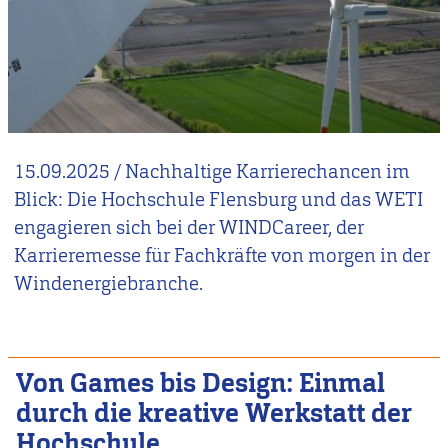
15.09.2025
/
Nachhaltige Karrierechancen im
Blick: Die Hochschule Flensburg und das WETI
engagieren sich bei der WINDCareer, der
Karrieremesse für Fachkräfte von morgen in der
Windenergiebranche.
Von Games bis Design: Einmal
durch die kreative Werkstatt der
Hochschule