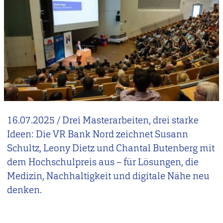
16.07.2025
/
Drei Masterarbeiten, drei starke
Ideen: Die VR Bank Nord zeichnet Susann
Schultz, Leony Dietz und Chantal Butenberg mit
dem Hochschulpreis aus – für Lösungen, die
Medizin, Nachhaltigkeit und digitale Nähe neu
denken.