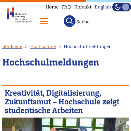
Home
FAQ
Kontakt
English
Dunke
Hell
Suche
This
page
is
Direkt
Startseite
Hochschule
Hochschulmeldungen
not
zum
available
Inhalt
Hochschulmeldungen
in
English.
Head
to
Kreativität, Digitalisierung,
our
Zukunftsmut – Hochschule zeigt
English
studentische Arbeiten
main
page
instead.