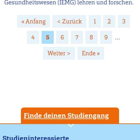
Gesundheitswesen (IEMG) lehren und forschen.
Seitennummerierung
Erste
« Anfang
Vorherige
< Zurück
Page
1
Page
2
Page
3
Seite
Seite
Page
4
Page
5
Page
6
Page
7
Page
8
Page
9
…
Nächste
Weiter >
Letzte
Ende »
Seite
Seite
Finde deinen Studiengang
Studieninteressierte