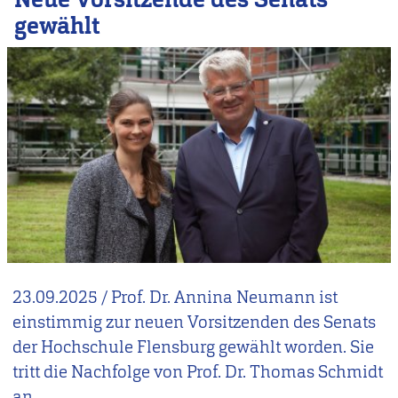
gewählt
23.09.2025
/
Prof. Dr. Annina Neumann ist
einstimmig zur neuen Vorsitzenden des Senats
der Hochschule Flensburg gewählt worden. Sie
tritt die Nachfolge von Prof. Dr. Thomas Schmidt
an.