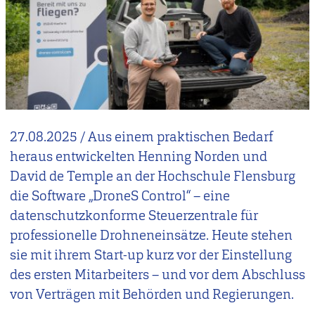
27.08.2025
/
Aus einem praktischen Bedarf
heraus entwickelten Henning Norden und
David de Temple an der Hochschule Flensburg
die Software „DroneS Control“ – eine
datenschutzkonforme Steuerzentrale für
professionelle Drohneneinsätze. Heute stehen
sie mit ihrem Start-up kurz vor der Einstellung
des ersten Mitarbeiters – und vor dem Abschluss
von Verträgen mit Behörden und Regierungen.