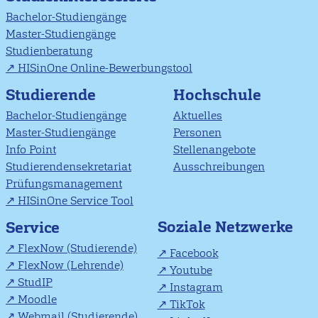
Bachelor-Studiengänge
Master-Studiengänge
Studienberatung
HISinOne Online-Bewerbungstool
Studierende
Hochschule
Bachelor-Studiengänge
Aktuelles
Master-Studiengänge
Personen
Info Point
Stellenangebote
Studierendensekretariat
Ausschreibungen
Prüfungsmanagement
HISinOne Service Tool
Soziale Netzwerke
Service
FlexNow (Studierende)
Facebook
FlexNow (Lehrende)
Youtube
StudIP
Instagram
Moodle
TikTok
Webmail (Studierende)