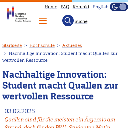
Home
FAQ
Kontakt
English
Dunke
Hell
Suche
This
page
is
Direkt
Startseite
Hochschule
Aktuelles
not
zum
Nachhaltige Innovation: Student macht Quallen zur
available
Inhalt
wertvollen Ressource
in
English.
Nachhaltige Innovation:
Head
Student macht Quallen zur
to
wertvollen Ressource
our
English
03.02.2025
main
page
Quallen sind für die meisten ein Ärgernis am
instead.
Strand, doch für den BWL-Studenten Matin