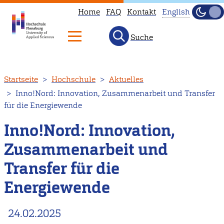
Home
FAQ
Kontakt
English
Dunke
Hell
Suche
This
page
is
Direkt
Startseite
Hochschule
Aktuelles
not
zum
Inno!Nord: Innovation, Zusammenarbeit und Transfer
available
Inhalt
für die Energiewende
in
English.
Inno!Nord: Innovation,
Head
Zusammenarbeit und
to
Transfer für die
our
English
Energiewende
main
page
24.02.2025
instead.