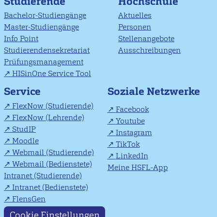
Studierende
Hochschule
Bachelor-Studiengänge
Aktuelles
Master-Studiengänge
Personen
Info Point
Stellenangebote
Studierendensekretariat
Ausschreibungen
Prüfungsmanagement
HISinOne Service Tool
Soziale Netzwerke
Service
FlexNow (Studierende)
Facebook
FlexNow (Lehrende)
Youtube
StudIP
Instagram
Moodle
TikTok
Webmail (Studierende)
LinkedIn
Webmail (Bedienstete)
Meine HSFL-App
Intranet (Studierende)
Intranet (Bedienstete)
FlensGen
Cookie Einstellungen